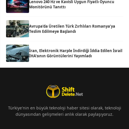
Lenovo 240 Hz ve Kavisli Uygun Fiyatlı Oyuncu
Monitörünü Tanıttı
Avrupa’da Üretilen Türk Zırhlıları Romanya’ya
Teslim Edilmeye Başlandı
İran, Elektronik Harple İndirdiği İddia Edilen İsrail
İHA’sının Görüntülerini Yayımladı
Türkiye'nin en büyük teknoloji haber sitesi olarak, teknoloji
dünyasından gelişmeleri anlık olarak paylaşıyoruz.