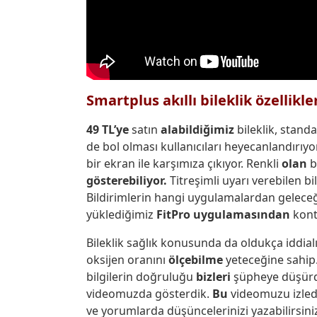
Smartplus akıllı bileklik özellikl
49 TL’ye
satın
alabildiğimiz
bileklik, standa
de bol olması kullanıcıları heyecanlandırıy
bir ekran ile karşımıza çıkıyor. Renkli
olan
b
gösterebiliyor.
Titreşimli uyarı verebilen bi
Bildirimlerin hangi uygulamalardan geleceği
yüklediğimiz
FitPro uygulamasından
kont
Bileklik sağlık konusunda da oldukça iddial
oksijen oranını
ölçebilme
yeteceğine sahip. 
bilgilerin doğruluğu
bizleri
şüpheye düşürdü
videomuzda gösterdik.
Bu
videomuzu izledik
ve yorumlarda düşüncelerinizi yazabilirsini