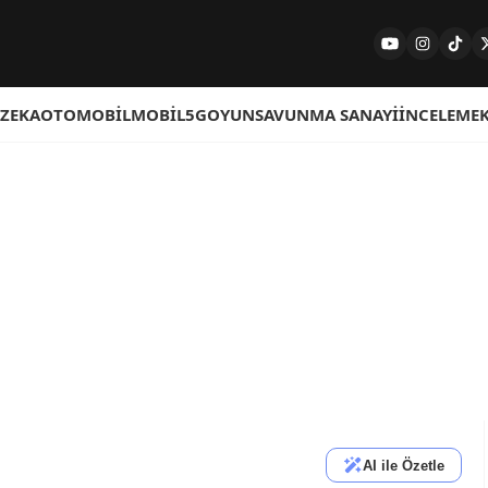
 ZEKA
OTOMOBIL
MOBIL
5G
OYUN
SAVUNMA SANAYI
İNCELEME
AI ile Özetle