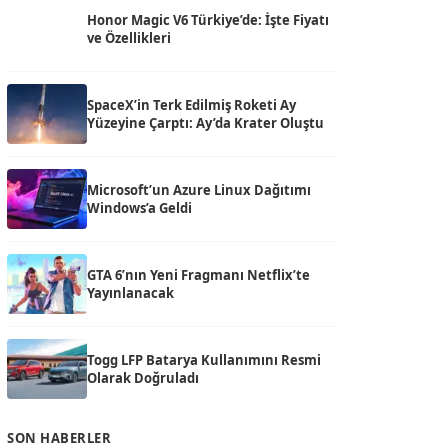
Honor Magic V6 Türkiye’de: İşte Fiyatı
ve Özellikleri
SpaceX’in Terk Edilmiş Roketi Ay
Yüzeyine Çarptı: Ay’da Krater Oluştu
Microsoft’un Azure Linux Dağıtımı
Windows’a Geldi
GTA 6’nın Yeni Fragmanı Netflix’te
Yayınlanacak
Togg LFP Batarya Kullanımını Resmi
Olarak Doğruladı
SON HABERLER