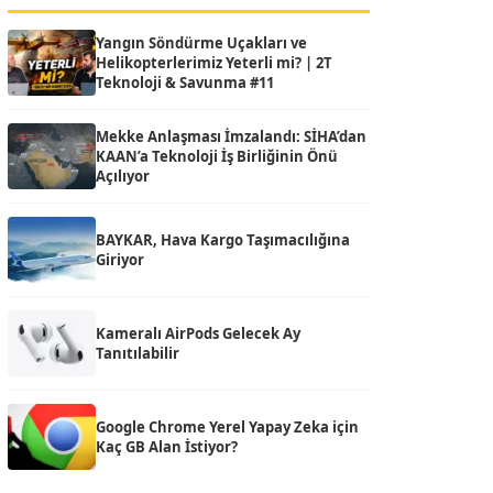
Yangın Söndürme Uçakları ve
Helikopterlerimiz Yeterli mi? | 2T
Teknoloji & Savunma #11
Mekke Anlaşması İmzalandı: SİHA’dan
KAAN’a Teknoloji İş Birliğinin Önü
Açılıyor
BAYKAR, Hava Kargo Taşımacılığına
Giriyor
Kameralı AirPods Gelecek Ay
Tanıtılabilir
Google Chrome Yerel Yapay Zeka için
Kaç GB Alan İstiyor?