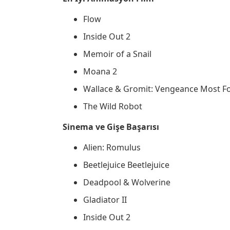
Flow
Inside Out 2
Memoir of a Snail
Moana 2
Wallace & Gromit: Vengeance Most F
The Wild Robot
Sinema ve Gişe Başarısı
Alien: Romulus
Beetlejuice Beetlejuice
Deadpool & Wolverine
Gladiator II
Inside Out 2