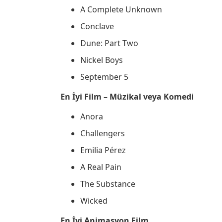
A Complete Unknown
Conclave
Dune: Part Two
Nickel Boys
September 5
En İyi Film – Müzikal veya Komedi
Anora
Challengers
Emilia Pérez
A Real Pain
The Substance
Wicked
En İyi Animasyon Film