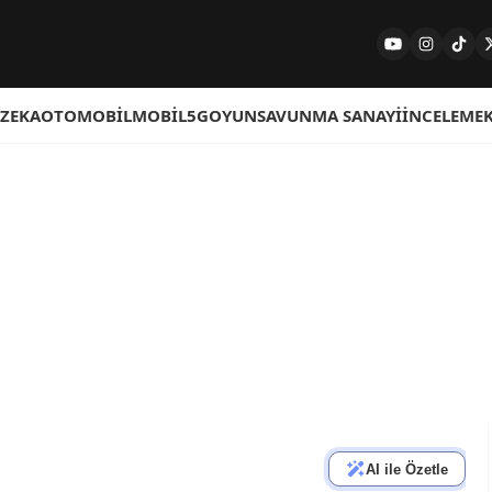
 ZEKA
OTOMOBIL
MOBIL
5G
OYUN
SAVUNMA SANAYI
İNCELEME
AI ile Özetle