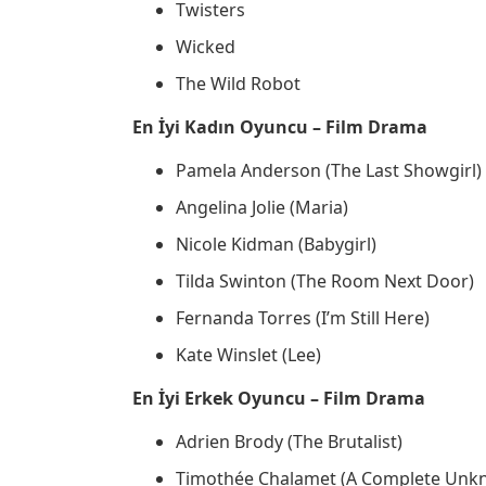
Twisters
Wicked
The Wild Robot
En İyi Kadın Oyuncu – Film Drama
Pamela Anderson (The Last Showgirl)
Angelina Jolie (Maria)
Nicole Kidman (Babygirl)
Tilda Swinton (The Room Next Door)
Fernanda Torres (I’m Still Here)
Kate Winslet (Lee)
En İyi Erkek Oyuncu – Film Drama
Adrien Brody (The Brutalist)
Timothée Chalamet (A Complete Unk