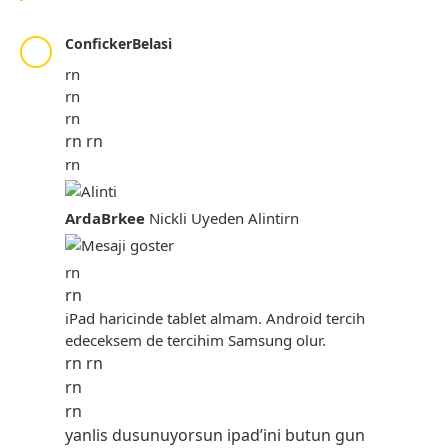
ConfickerBelasi
rn
rn
rn
rn rn
rn
ArdaBrkee
Nickli Uyeden Alintirn
rn
rn
iPad haricinde tablet almam. Android tercih
edeceksem de tercihim Samsung olur.
rn rn
rn
rn
yanlis dusunuyorsun ipad’ini butun gun