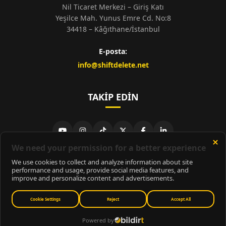
Nil Ticaret Merkezi – Giriş Katı
Yeşilce Mah. Yunus Emre Cd. No:8
34418 – Kâğıthane/İstanbul
E-posta:
info@shiftdelete.net
TAKIP EDIN
© 2026
ShiftDelete.Net
- Tüm hakları saklıdır.
ShiftDelete.Net, İnternet Medyası ve Bilişim Muhabirleri Derneği
üyesidir.