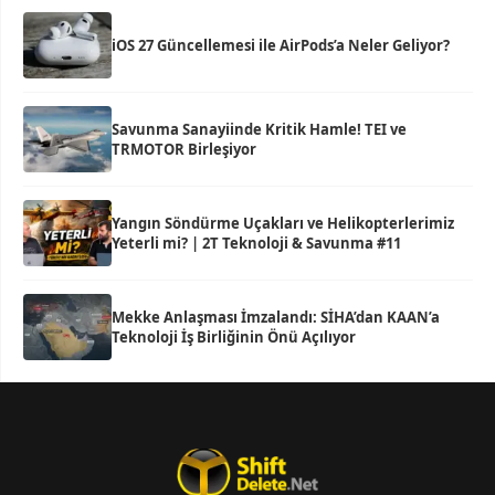
iOS 27 Güncellemesi ile AirPods’a Neler Geliyor?
Savunma Sanayiinde Kritik Hamle! TEI ve
TRMOTOR Birleşiyor
Yangın Söndürme Uçakları ve Helikopterlerimiz
Yeterli mi? | 2T Teknoloji & Savunma #11
Mekke Anlaşması İmzalandı: SİHA’dan KAAN’a
Teknoloji İş Birliğinin Önü Açılıyor