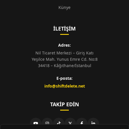
Künye
İLETIŞIM
Adres:
Nil Ticaret Merkezi – Giriş Katı
Yeşilce Mah. Yunus Emre Cd. No:8
34418 – Kâğıthane/İstanbul
E-posta:
info@shiftdelete.net
TAKIP EDIN