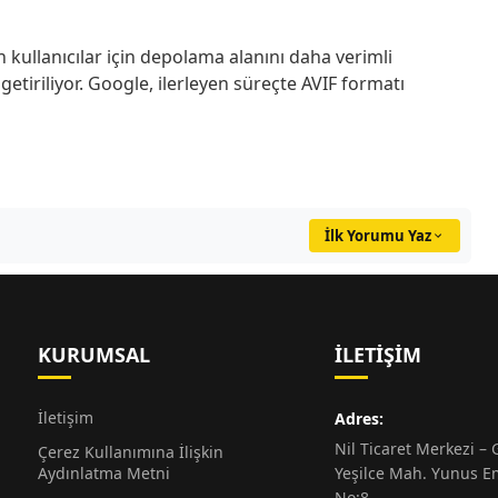
kullanıcılar için depolama alanını daha verimli
etiriliyor. Google, ilerleyen süreçte AVIF formatı
İlk Yorumu Yaz
KURUMSAL
İLETIŞIM
İletişim
Adres:
Nil Ticaret Merkezi – G
Çerez Kullanımına İlişkin
Aydınlatma Metni
Yeşilce Mah. Yunus E
No:8