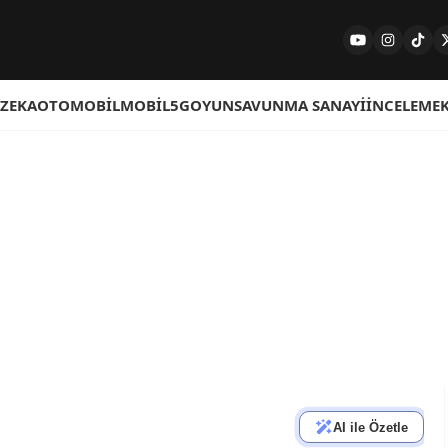
 ZEKA
OTOMOBIL
MOBIL
5G
OYUN
SAVUNMA SANAYI
İNCELEME
AI ile Özetle