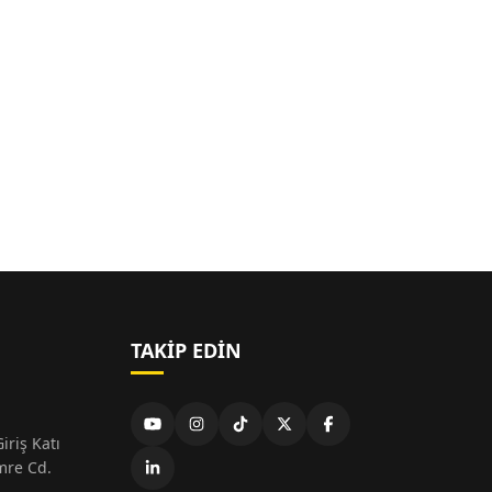
TAKIP EDIN
iriş Katı
mre Cd.