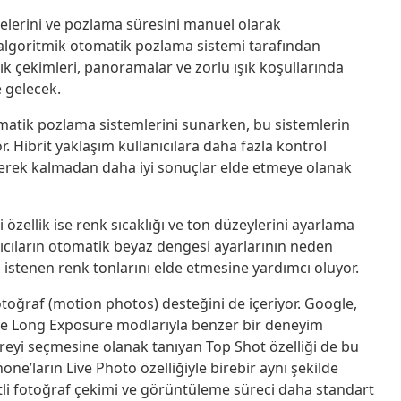
iyelerini ve pozlama süresini manuel olarak
e algoritmik otomatik pozlama sistemi tarafından
k çekimleri, panoramalar ve zorlu ışık koşullarında
 gelecek.
otomatik pozlama sistemlerini sunarken, bu sistemlerin
. Hibrit yaklaşım kullanıcılara daha fazla kontrol
erek kalmadan daha iyi sonuçlar elde etmeye olanak
i özellik ise renk sıcaklığı ve ton düzeylerini ayarlama
nıcıların otomatik beyaz dengesi ayarlarının neden
istenen renk tonlarını elde etmesine yardımcı oluyor.
toğraf (motion photos) desteğini de içeriyor. Google,
 ve Long Exposure modlarıyla benzer bir deneyim
reyi seçmesine olanak tanıyan Top Shot özelliği de bu
one’ların Live Photo özelliğiyle birebir aynı şekilde
etli fotoğraf çekimi ve görüntüleme süreci daha standart