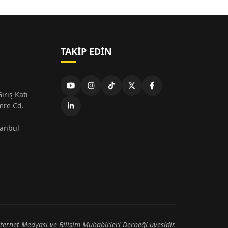
TAKIP EDIN
iriş Katı
mre Cd.
tanbul
nternet Medyası ve Bilişim Muhabirleri Derneği üyesidir.