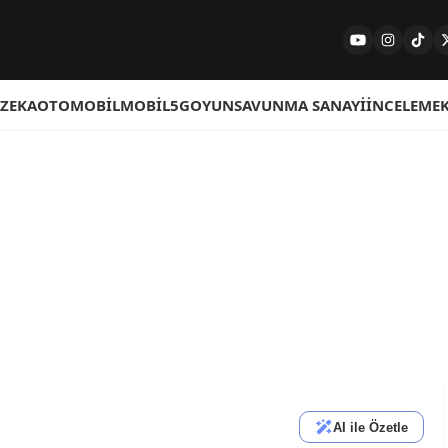
 ZEKA
OTOMOBIL
MOBIL
5G
OYUN
SAVUNMA SANAYI
İNCELEME
AI ile Özetle