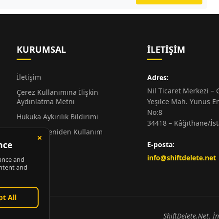
KURUMSAL
İLETIŞIM
İletişim
Adres:
Nil Ticaret Merkezi – G
Çerez Kullanımına İlişkin
Aydınlatma Metni
Yeşilce Mah. Yunus E
No:8
Hukuka Aykırılık Bildirimi
34418 – Kâğıthane/İs
Alıntı ve Yeniden Kullanım
Hakkında
E-posta:
Künye
info@shiftdelete.net
ShiftDelete.Net, İ