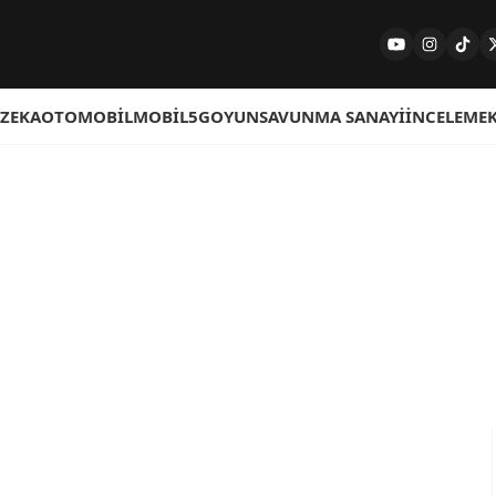
 ZEKA
OTOMOBIL
MOBIL
5G
OYUN
SAVUNMA SANAYI
İNCELEME