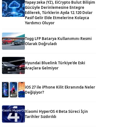
Yapay zeka (YZ), EiCrypto Bulut Bilişim
Gücüyle Derinlemesine Entegre
Edilerek, Türklerin Ayda 12.120 Dolar
Pasif Gelir Elde Etmelerine Kolayca
Yardımcı Oluyor
Togg LFP Batarya Kullanımını Resmi
Olarak Doğruladı
Hyundai Bluelink Türkiye’de Eski
Araçlara Gelmiyor
iOS 27 ile iPhone Kilit Ekranında Neler
Değişiyor?
Xiaomi HyperOS 4 Beta Süreci İçin
Tarihler Sızdırıldı