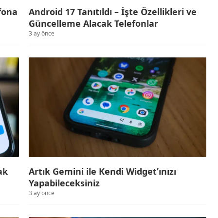
fona
Android 17 Tanıtıldı – İşte Özellikleri ve
Güncelleme Alacak Telefonlar
3 ay önce
ak
Artık Gemini ile Kendi Widget’ınızı
Yapabileceksiniz
3 ay önce