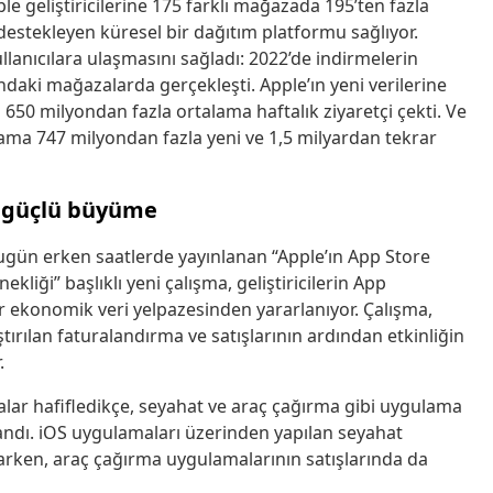
e geliştiricilerine 175 farklı mağazada 195’ten fazla
destekleyen küresel bir dağıtım platformu sağlıyor.
kullanıcılara ulaşmasını sağladı: 2022’de indirmelerin
şındaki mağazalarda gerçekleşti. Apple’ın yeni verilerine
650 milyondan fazla ortalama haftalık ziyaretçi çekti. Ve
alama 747 milyondan fazla yeni ve 1,5 milyardan tekrar
de güçlü büyüme
ugün erken saatlerde yayınlanan “Apple’ın App Store
iği” başlıklı yeni çalışma, geliştiricilerin App
r ekonomik veri yelpazesinden yararlanıyor. Çalışma,
ştırılan faturalandırma ve satışlarının ardından etkinliğin
.
alar hafifledikçe, seyahat ve araç çağırma gibi uygulama
andı. iOS uygulamaları üzerinden yapılan seyahat
tarken, araç çağırma uygulamalarının satışlarında da