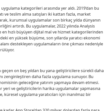
n uygulama kategorileri arasında yer aldı. 2019’dan bu
 ve teslim alma satışları iki kattan fazla, market
 olarak, kurumsal uygulamalar son birkaç yılda dünyanın
liğini artırdı. Bu uygulamalar, 2022 yılında Analysis
en hızlı büyüyen dijital mal ve hizmet kategorilerinden
lerdeki en yüksek büyüme, son yıllarda yaratıcı ekonomi
u alanı destekleyen uygulamaların öne çıkması nedeniyle
rülüyor.
geçen on beş yıldan bu yana geliştiricilere sürekli daha
rını zenginleştiren daha fazla uygulama sunuyor. Bu
konomisinin geleceğine yatırım yapmaya devam etmesi.
zar yeri ve geliştiricilerin harika uygulamalar yapmasına
, küresel uygulama yaratıcıları için inanılmaz bir
’ye kadar App Store’dan 320 milyar dolardan fazla para