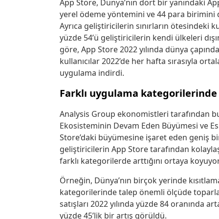
App Store, Dünya’nın dört bir yanındaki Appl
yerel ödeme yöntemini ve 44 para birimini 
Ayrıca geliştiricilerin sınırların ötesindeki 
yüzde 54’ü geliştiricilerin kendi ülkeleri dı
göre, App Store 2022 yılında dünya çapında 
kullanıcılar 2022’de her hafta sırasıyla ort
uygulama indirdi.
Farklı uygulama kategorilerin
Analysis Group ekonomistleri tarafından b
Ekosisteminin Devam Eden Büyümesi ve Esnekl
Store’daki büyümesine işaret eden geniş bi
geliştiricilerin App Store tarafından kolayla
farklı kategorilerde arttığını ortaya koyuyor
Örneğin, Dünya’nın birçok yerinde kısıtlam
kategorilerinde talep önemli ölçüde toparl
satışları 2022 yılında yüzde 84 oranında ar
yüzde 45’lik bir artış görüldü.