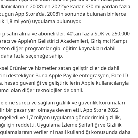
llanıcılarının 2008’den 2022’ye kadar 370 milyardan fazla
 bugün App Store’da, 2008’in sonunda bulunan binlerce
şık 1,8 milyon) uygulama bulunuyor.
çi satın alma ve abonelikler; 40’tan fazla SDK ve 250.000
aracı ve Apple’ın Geliştirici Akademileri, Girişimci Kampı
reten diğer programlar gibi eğitim kaynakları dahil
 daha fazla seçeneğe sahip.
ksel ürünler ve hizmetler satan geliştiriciler de dahil
ini destekliyor. Buna Apple Pay ile entegrasyon, Face ID
hesap güvenliği ve geliştiricilerin Apple kullanıcılarıyla
mcı olan diğer teknolojiler de dahil.
celeme süreci ve sağlam gizlilik ve güvenlik korumaları
ilir bir pazar yeri olmaya devam etti. App Store 2022
 engelledi ve 1,7 milyon uygulama gönderimini gizlilik,
ğı için reddetti. Uygulama İzleme Şeffaflığı ve Gizlilik
n uygulamalarının verilerini nasıl kullandığı konusunda daha