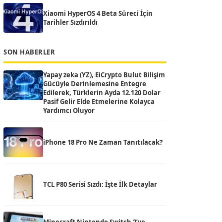
Xiaomi HyperOS 4 Beta Süreci İçin
Tarihler Sızdırıldı
SON HABERLER
Yapay zeka (YZ), EiCrypto Bulut Bilişim
Gücüyle Derinlemesine Entegre
Edilerek, Türklerin Ayda 12.120 Dolar
Pasif Gelir Elde Etmelerine Kolayca
Yardımcı Oluyor
iPhone 18 Pro Ne Zaman Tanıtılacak?
TCL P80 Serisi Sızdı: İşte İlk Detaylar