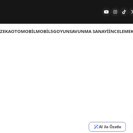
 ZEKA
OTOMOBIL
MOBIL
5G
OYUN
SAVUNMA SANAYI
İNCELEME
AI ile Özetle