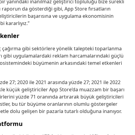
r yanındaki inanılmaz geliştirici topluluğu bize sürekli
 raporun da gösterdiği gibi, App Store fırsatların
e geliştiricilerin başarısına ve uygulama ekonomisinin
 kararlıyız.”
kenler
ç çağırma gibi sektörlere yönelik talepteki toparlanma
ı gibi uygulamalardaki reklam harcamalarındaki güçlü
osistemindeki büyümenin arkasındaki temel etkenleri
yüzde 27; 2020 ile 2021 arasında yüzde 27; 2021 ile 2022
kle küçük geliştiriciler App Store’da muazzam bir başarı
irlerini yüzde 71 oranında artırarak büyük geliştiricileri
istler, bu tür büyüme oranlarının olumlu göstergeler
tle dolu gelişen bir pazarla tutarlı olduğuna inanıyor.
latformu