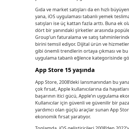
Gıda ve market satışları da en hızlı büyüye
yana, iOS uygulaması tabanlı yemek teslimatı
satışları ise üç kattan fazla arttı. Buna ek
dört bir yanındaki şirketler arasında popüler
Group’un faturalama ve satış tahminlerinde 
birini temsil ediyor. Dijital ürün ve hizmet
gibi önemli trendlerin ortaya çıkması ve b
uygulama tabanlı eğlence kategorisinde gö
App Store 15 yaşında
App Store, 2008’deki lansmanından bu yana 
çok fırsat, Apple kullanıcılarına da hayatla
başarının itici gücü, Apple’ın uygulama e
Kullanıcılar için güvenli ve güvenilir bir pa
yardımcı olan güçlü araçlar sunan App Store
ekonomik fırsat yaratıyor.
Toplamda, iOS geliştiricileri 2008’den 2022