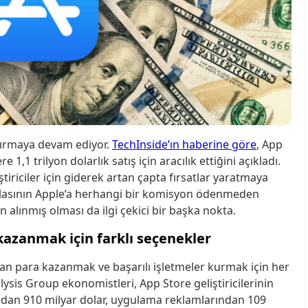
dırmaya devam ediyor.
TechInside’ın haberine göre
, App
e 1,1 trilyon dolarlık satış için aracılık ettiğini açıkladı.
tiriciler için giderek artan çapta fırsatlar yaratmaya
azlasının Apple’a herhangi bir komisyon ödenmeden
an alınmış olması da ilgi çekici bir başka nokta.
azanmak için farklı seçenekler
ndan para kazanmak ve başarılı işletmeler kurmak için her
sis Group ekonomistleri, App Store geliştiricilerinin
şından 910 milyar dolar, uygulama reklamlarından 109