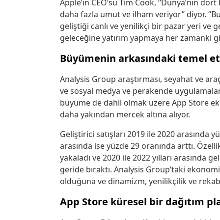
Apple’ın CEO’su Tim Cook, “Dünya’nın dört bi
daha fazla umut ve ilham veriyor” diyor. “Bu
geliştiği canlı ve yenilikçi bir pazar yeri v
geleceğine yatırım yapmaya her zamanki gibi
Büyümenin arkasındaki temel et
Analysis Group araştırması, seyahat ve ara
ve sosyal medya ve perakende uygulamalar
büyüme de dahil olmak üzere App Store ek
daha yakından mercek altına alıyor.
Geliştirici satışları 2019 ile 2020 arasında 
arasında ise yüzde 29 oranında arttı. Özelli
yakaladı ve 2020 ile 2022 yılları arasında gel
geride bıraktı. Analysis Group’taki ekonom
olduğuna ve dinamizm, yenilikçilik ve rekabe
App Store küresel bir dağıtım p