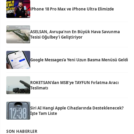
iPhone 18 Pro Max ve iPhone Ultra Elimizde
ASELSAN, Avrupa’nın En Büyük Hava Savunma
Tesisi Oğulbey’i Geliştiriyor
Google Messages’a Yeni Uzun Basma Menüsü Geldi
ROKETSAN’dan MSB’ye TAYFUN Fırlatma Aracı
Teslimatı
Siri AI Hangi Apple Cihazlarında Desteklenecek?
İşte Tam Liste
SON HABERLER