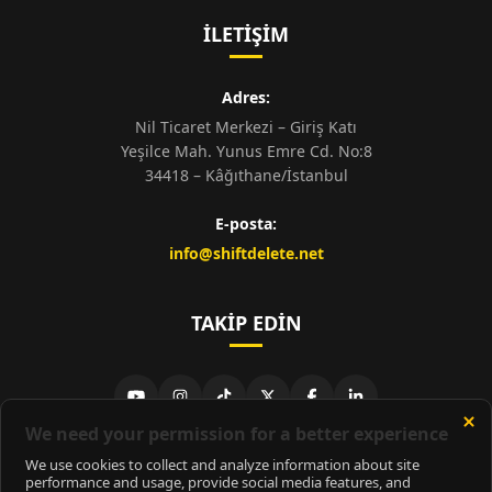
İLETIŞIM
Adres:
Nil Ticaret Merkezi – Giriş Katı
Yeşilce Mah. Yunus Emre Cd. No:8
34418 – Kâğıthane/İstanbul
E-posta:
info@shiftdelete.net
TAKIP EDIN