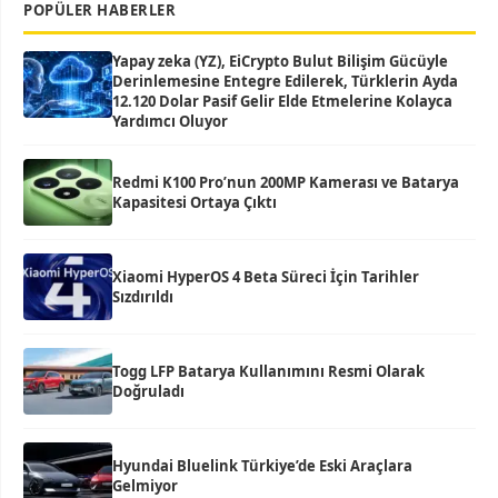
POPÜLER HABERLER
Yapay zeka (YZ), EiCrypto Bulut Bilişim Gücüyle
Derinlemesine Entegre Edilerek, Türklerin Ayda
12.120 Dolar Pasif Gelir Elde Etmelerine Kolayca
Yardımcı Oluyor
Redmi K100 Pro’nun 200MP Kamerası ve Batarya
Kapasitesi Ortaya Çıktı
Xiaomi HyperOS 4 Beta Süreci İçin Tarihler
Sızdırıldı
Togg LFP Batarya Kullanımını Resmi Olarak
Doğruladı
Hyundai Bluelink Türkiye’de Eski Araçlara
Gelmiyor