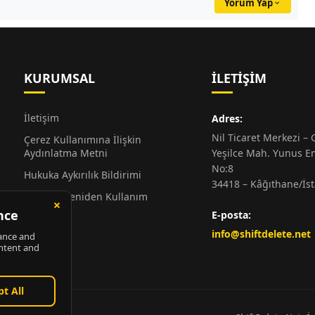
Yorum Yap
KURUMSAL
İLETIŞIM
İletişim
Adres:
Nil Ticaret Merkezi – G
Çerez Kullanımına İlişkin
Aydınlatma Metni
Yeşilce Mah. Yunus E
No:8
Hukuka Aykırılık Bildirimi
34418 – Kâğıthane/İs
Alıntı ve Yeniden Kullanım
Hakkında
E-posta:
Künye
info@shiftdelete.net