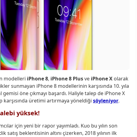
fon modelleri
iPhone 8
,
iPhone 8 Plus
ve
iPhone X
olarak
ikler sunmayan iPhone 8 modellerinin karşısında 10. yıla
al gemisi öne çıkmayı başardı. Haliyle talep de iPhone X
lep karşısında üretimi artırmaya yöneldiği
söyleniyor
.
talebi yüksek!
mcılar için yeni bir rapor yayımladı. Kuo bu yılın son
t
lik satış beklentisinin altını çizerken, 2018 yılının ilk