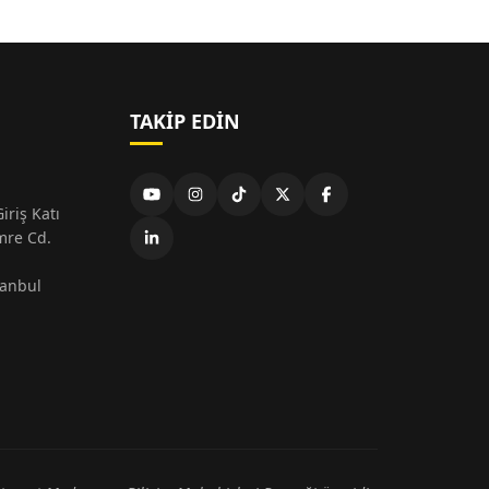
TAKIP EDIN
iriş Katı
mre Cd.
tanbul