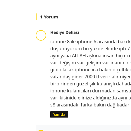
1 Yorum
Hediye Dehası
iphone 8 ile iphone 6 arasında bazı 
düşünüyorum bu yüzde elinde iph 7 o
aynı yaaa ALLAH aşkına insan hiçmi d
var değişim var gelişim var inanın i
gibi olacak iphone x a bakın o çeltik
vatandaş gider 7000 tl verir alır ni
birbirinden güzel şık kulanışlı dahada
iphone kulanıcıları durmadan samsung
var ikisinide elinize aldığınızda aynı
s8 arasındaki farka bakın dağ kadar 
Yanıtla