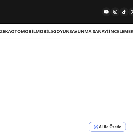
 ZEKA
OTOMOBIL
MOBIL
5G
OYUN
SAVUNMA SANAYI
İNCELEME
AI ile Özetle