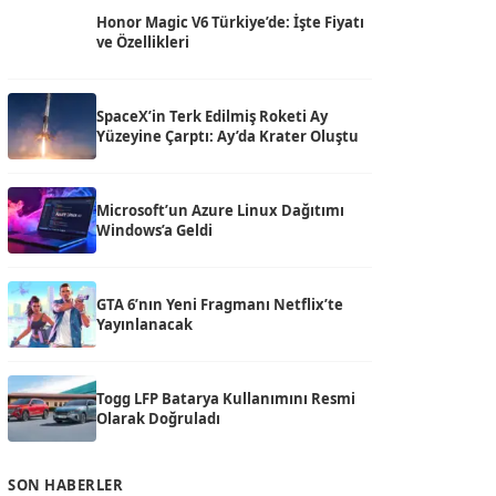
Honor Magic V6 Türkiye’de: İşte Fiyatı
ve Özellikleri
SpaceX’in Terk Edilmiş Roketi Ay
Yüzeyine Çarptı: Ay’da Krater Oluştu
Microsoft’un Azure Linux Dağıtımı
Windows’a Geldi
GTA 6’nın Yeni Fragmanı Netflix’te
Yayınlanacak
Togg LFP Batarya Kullanımını Resmi
Olarak Doğruladı
SON HABERLER