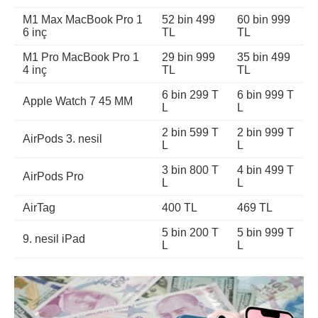
M1 Max MacBook Pro 1
52 bin 499
60 bin 999
6 inç
TL
TL
M1 Pro MacBook Pro 1
29 bin 999
35 bin 499
4 inç
TL
TL
6 bin 299 T
6 bin 999 T
Apple Watch 7 45 MM
L
L
2 bin 599 T
2 bin 999 T
AirPods
3. nesil
L
L
3 bin 800 T
4 bin 499 T
AirPods Pro
L
L
AirTag
400 TL
469 TL
5 bin 200 T
5 bin 999 T
9. nesil iPad
L
L