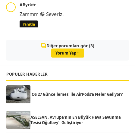
AByrktr
Zammm 😀 Severiz.
Yanıtla
Diğer yorumları gör (3)
Yorum Yap
POPÜLER HABERLER
iOS 27 Güncellemesi ile AirPods’a Neler Geliyor?
ASELSAN, Avrupa’nın En Büyük Hava Savunma
Tesisi Oğulbey’i Geliştiriyor