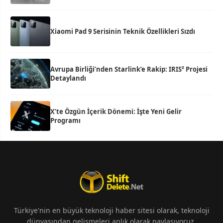
Xiaomi Pad 9 Serisinin Teknik Özellikleri Sızdı
Avrupa Birliği’nden Starlink’e Rakip: IRIS² Projesi
Detaylandı
X’te Özgün İçerik Dönemi: İşte Yeni Gelir
Programı
Türkiye'nin en büyük teknoloji haber sitesi olarak, teknoloji
dünyasından gelişmeleri anlık olarak paylaşıyoruz.