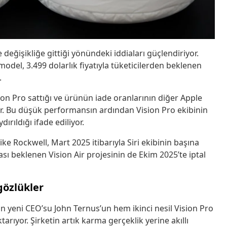
 değişikliğe gittiği yönündeki iddiaları güçlendiriyor.
odel, 3.499 dolarlık fiyatıyla tüketicilerden beklenen
.
ion Pro sattığı ve ürünün iade oranlarının diğer Apple
yor. Bu düşük performansın ardından Vision Pro ekibinin
dırıldığı ifade ediliyor.
e Rockwell, Mart 2025 itibarıyla Siri ekibinin başına
ması beklenen Vision Air projesinin de Ekim 2025’te iptal
gözlükler
’ın yeni CEO’su John Ternus’un hem ikinci nesil Vision Pro
ktarıyor. Şirketin artık karma gerçeklik yerine akıllı