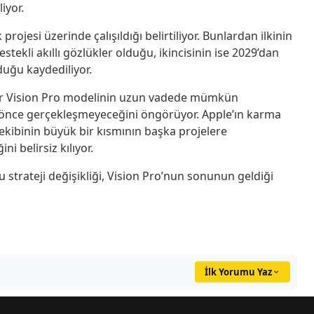
iyor.
rojesi üzerinde çalışıldığı belirtiliyor. Bunlardan ilkinin
tekli akıllı gözlükler olduğu, ikincisinin ise 2029’dan
uğu kaydediliyor.
bir Vision Pro modelinin uzun vadede mümkün
önce gerçekleşmeyeceğini öngörüyor. Apple’ın karma
kibinin büyük bir kısmının başka projelere
ni belirsiz kılıyor.
 strateji değişikliği, Vision Pro’nun sonunun geldiği
İlk Yorumu Yaz