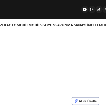
 ZEKA
OTOMOBIL
MOBIL
5G
OYUN
SAVUNMA SANAYI
İNCELEME
AI ile Özetle