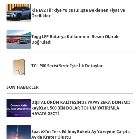
Kia EV2 Türkiye Yolcusu: İşte Beklenen Fiyat ve
Özellikler
Togg LFP Batarya Kullanımını Resmi Olarak
Doğruladı
TCL P80 Serisi Sızdı: İşte İlk Detaylar
SON HABERLER
DİJİTAL ÜRÜN KALİTESİNDE YAPAY ZEKA DÖNEMİ:
kayIQ.ai, 500 BİN DOLAR TOHUM YATIRIMLA
HAYATA GEÇTİ
SpaceX’in Terk Edilmiş Roketi Ay Yüzeyine Çarptı:
Ay’da Krater Oluştu