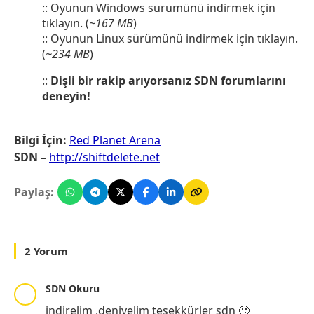
::
Oyunun Windows sürümünü indirmek için
tıklayın.
(
~167 MB
)
::
Oyunun Linux sürümünü indirmek için tıklayın.
(
~234 MB
)
::
Dişli bir rakip arıyorsanız SDN forumlarını
deneyin!
Bilgi İçin:
Red Planet Arena
SDN –
http://shiftdelete.net
Paylaş:
2 Yorum
SDN Okuru
indirelim ,deniyelim teşekkürler sdn 🙂