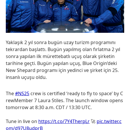
Yaklaşık 2 yıl sonra bugün uzay turizm programını
tekrardan başlattı. Bugün yapılmış olan fırlatma 2 yıl
sonra yapılan ilk mürettebatlı uçuş olarak şirketin
tarihine geçti. Bugün yapılan uçuş, Blue Origin’deki
New Shepard programı için yedinci ve şirket için 25.
insanlı uçuşu oldu.
The
#NS25
crew is certified ‘ready to fly to space’ by C
rewMember 7 Laura Stiles. The launch window opens
tomorrow at 8:30 a.m. CDT / 13:30 UTC.
Tune in live on
https://t.co/7Y4TherpLr
🚀
pic.twitter.c
om/d97U8udprB