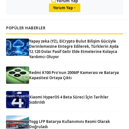
Yorum Yap
Yorum Yap
POPÜLER HABERLER
Yapay zeka (YZ), EiCrypto Bulut Bilişim Gücüyle
Derinlemesine Entegre Edilerek, Türklerin Ayda
12.120 Dolar Pasif Gelir Elde Etmelerine Kolayca
Yardımcı Oluyor
Redmi K100 Pro’nun 200MP Kamerası ve Batarya
Kapasitesi Ortaya Çıktı
Xiaomi HyperOS 4 Beta Süreci İçin Tarihler
Sızdırıldı
Togg LFP Batarya Kullanımını Resmi Olarak
Doğruladı