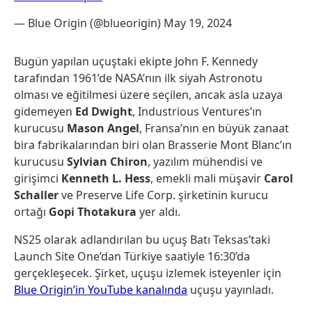
— Blue Origin (@blueorigin)
May 19, 2024
Bugün yapılan uçuştaki ekipte John F. Kennedy
tarafından 1961’de NASA’nın ilk siyah Astronotu
olması ve eğitilmesi üzere seçilen, ancak asla uzaya
gidemeyen
Ed Dwight
, Industrious Ventures’ın
kurucusu
Mason Angel
, Fransa’nın en büyük zanaat
bira fabrikalarından biri olan Brasserie Mont Blanc’ın
kurucusu
Sylvian Chiron
, yazılım mühendisi ve
girişimci
Kenneth L. Hess
, emekli mali müşavir
Carol
Schaller
ve Preserve Life Corp. şirketinin kurucu
ortağı
Gopi Thotakura
yer aldı.
NS25 olarak adlandırılan bu uçuş Batı Teksas’taki
Launch Site One’dan Türkiye saatiyle 16:30’da
gerçekleşecek. Şirket, uçuşu izlemek isteyenler için
Blue Origin’in YouTube kanalında
uçuşu yayınladı.