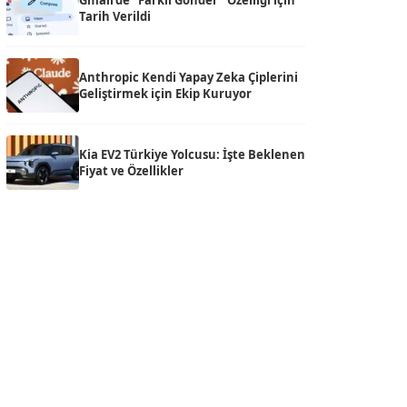
Gmail’de “Farklı Gönder” Özelliği için
Tarih Verildi
Anthropic Kendi Yapay Zeka Çiplerini
Geliştirmek için Ekip Kuruyor
Kia EV2 Türkiye Yolcusu: İşte Beklenen
Fiyat ve Özellikler