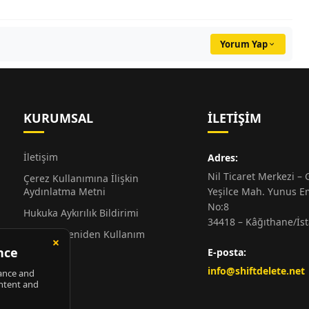
Yorum Yap
KURUMSAL
İLETIŞIM
İletişim
Adres:
Nil Ticaret Merkezi – G
Çerez Kullanımına İlişkin
Aydınlatma Metni
Yeşilce Mah. Yunus E
No:8
Hukuka Aykırılık Bildirimi
34418 – Kâğıthane/İs
Alıntı ve Yeniden Kullanım
Hakkında
E-posta:
Künye
info@shiftdelete.net