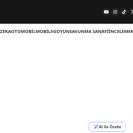
 ZEKA
OTOMOBIL
MOBIL
5G
OYUN
SAVUNMA SANAYI
İNCELEME
AI ile Özetle