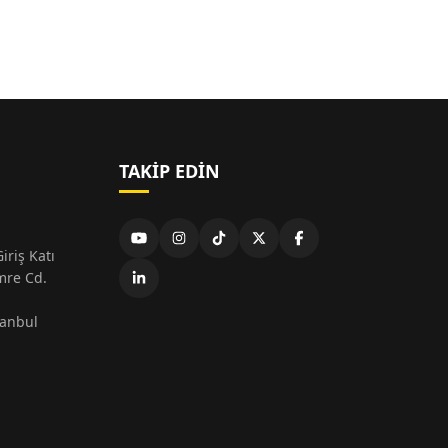
TAKIP EDIN
iriş Katı
mre Cd.
tanbul