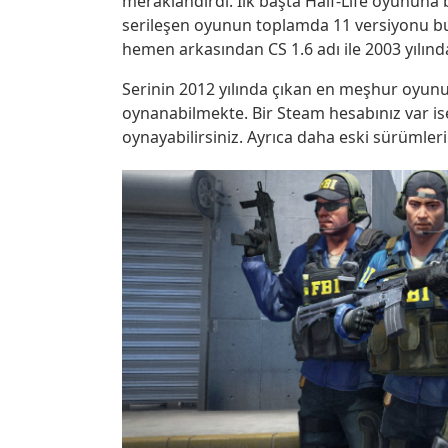
meraklandırdı. İlk başta Half-Life oyununa 
serileşen oyunun toplamda 11 versiyonu bu
hemen arkasından CS 1.6 adı ile 2003 yılında
Serinin 2012 yılında çıkan en meşhur oyunu
oynanabilmekte. Bir Steam hesabınız var ise
oynayabilirsiniz. Ayrıca daha eski sürümlerin