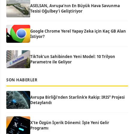
ASELSAN, Avrupa’nın En Büyük Hava Savunma
Tesisi Oğulbey’i Geliştiriyor
Google Chrome Yerel Yapay Zeka için Kaç GB Alan
İstiyor?
TikTok’un Sahibinden Yeni Model: 10 Trilyon
Parametre ile Geliyor
SON HABERLER
Avrupa Birliği’nden Starlink’e Rakip: IRIS² Projesi
Detaylandı
X’te Özgün İçerik Dönemi: İşte Yeni Gelir
Programı