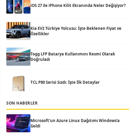
iOS 27 ile iPhone Kilit Ekranında Neler Değişiyor?
Kia EV2 Türkiye Yolcusu: İşte Beklenen Fiyat ve
Özellikler
Togg LFP Batarya Kullanımını Resmi Olarak
Doğruladı
TCL P80 Serisi Sızdı: İşte İlk Detaylar
SON HABERLER
Microsoft’un Azure Linux Dağıtımı Windows’a
Geldi