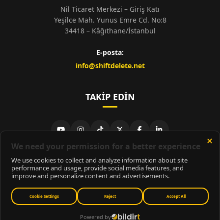
Nil Ticaret Merkezi – Giriş Katı
Yeşilce Mah. Yunus Emre Cd. No:8
34418 – Kâğıthane/İstanbul
E-posta:
info@shiftdelete.net
TAKIP EDIN
© 2026
ShiftDelete.Net
- Tüm hakları saklıdır.
ShiftDelete.Net, İnternet Medyası ve Bilişim Muhabirleri Derneği
üyesidir.