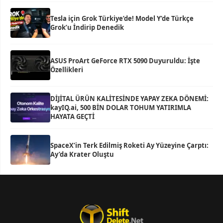
Tesla için Grok Türkiye’de! Model Y’de Türkçe
Grok’u İndirip Denedik
ASUS ProArt GeForce RTX 5090 Duyuruldu: İşte
Özellikleri
DİJİTAL ÜRÜN KALİTESİNDE YAPAY ZEKA DÖNEMİ:
kayIQ.ai, 500 BİN DOLAR TOHUM YATIRIMLA
HAYATA GEÇTİ
SpaceX’in Terk Edilmiş Roketi Ay Yüzeyine Çarptı:
Ay’da Krater Oluştu