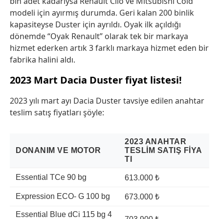
bin adet kadarıysa Renault Clio ve Mitsubishi Cold
modeli için ayırmış durumda. Geri kalan 200 binlik
kapasiteyse Duster için ayrıldı. Oyak ilk açıldığı
dönemde “Oyak Renault” olarak tek bir markaya
hizmet ederken artık 3 farklı markaya hizmet eden bir
fabrika halini aldı.
2023 Mart Dacia Duster fiyat listesi!
2023 yılı mart ayı Dacia Duster tavsiye edilen anahtar
teslim satış fiyatları şöyle:
2023 ANAHTAR
DONANIM VE MOTOR
TESLIM SATIŞ FIYA
TI
Essential TCe 90 bg
613.000 ₺
Expression ECO- G 100 bg
673.000 ₺
Essential Blue dCi 115 bg 4