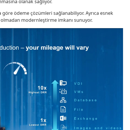
nmasına olanak sağlıyor.
a göre ödeme çözümleri sağlanabiliyor. Ayrıca esnek
ti olmadan modernleştirme imkanı sunuyor.