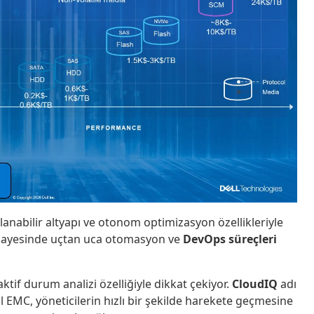
nabilir altyapı ve otonom optimizasyon özellikleriyle
ı sayesinde uçtan uca otomasyon ve
DevOps süreçleri
aktif durum analizi özelliğiyle dikkat çekiyor.
CloudIQ
adı
ll EMC, yöneticilerin hızlı bir şekilde harekete geçmesine