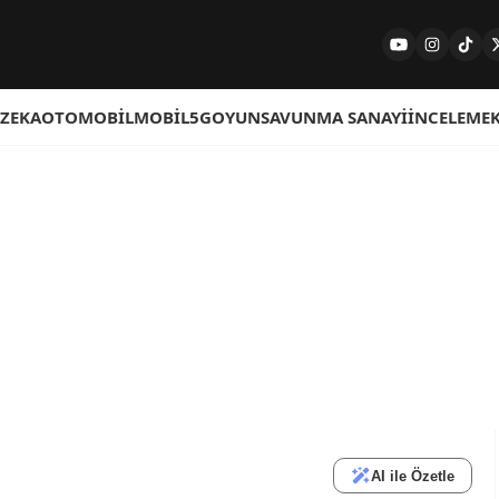
 ZEKA
OTOMOBIL
MOBIL
5G
OYUN
SAVUNMA SANAYI
İNCELEME
AI ile Özetle