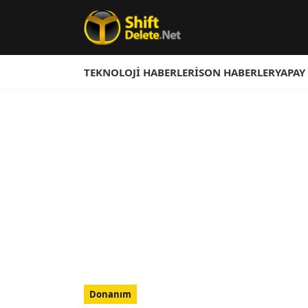
TEKNOLOJI HABERLERI
SON HABERLER
YAPAY
Donanım