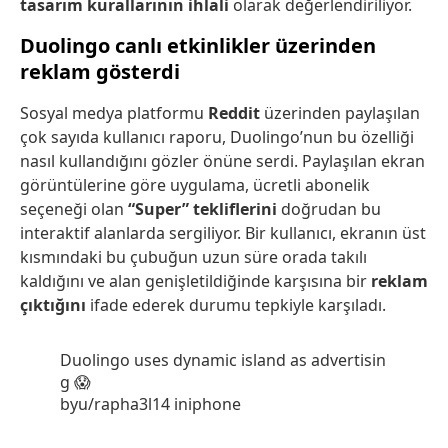
tasarım kurallarının ihlali
olarak değerlendiriliyor.
Duolingo canlı etkinlikler üzerinden
reklam gösterdi
Sosyal medya platformu
Reddit
üzerinden paylaşılan
çok sayıda kullanıcı raporu, Duolingo’nun bu özelliği
nasıl kullandığını gözler önüne serdi. Paylaşılan ekran
görüntülerine göre uygulama, ücretli abonelik
seçeneği olan
“Super” tekliflerini
doğrudan bu
interaktif alanlarda sergiliyor. Bir kullanıcı, ekranın üst
kısmındaki bu çubuğun uzun süre orada takılı
kaldığını ve alan genişletildiğinde karşısına bir
reklam
çıktığını
ifade ederek durumu tepkiyle karşıladı.
Duolingo uses dynamic island as advertisin
g 😱
by
u/rapha3l14
in
iphone