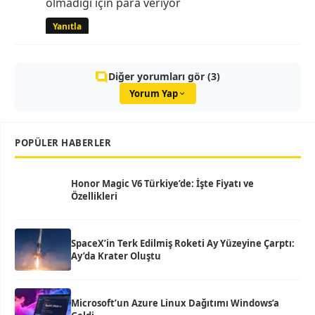
olmadığı için para veriyor
Yanıtla
Diğer yorumları gör (3)
Yorum Yap
POPÜLER HABERLER
Honor Magic V6 Türkiye’de: İşte Fiyatı ve
Özellikleri
SpaceX’in Terk Edilmiş Roketi Ay Yüzeyine Çarptı:
Ay’da Krater Oluştu
Microsoft’un Azure Linux Dağıtımı Windows’a