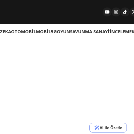
 ZEKA
OTOMOBIL
MOBIL
5G
OYUN
SAVUNMA SANAYI
İNCELEME
AI ile Özetle