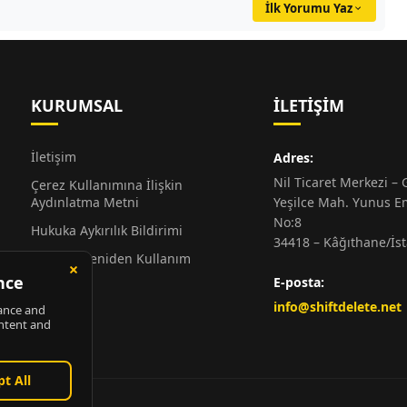
İlk Yorumu Yaz
KURUMSAL
İLETIŞIM
İletişim
Adres:
Nil Ticaret Merkezi – G
Çerez Kullanımına İlişkin
Aydınlatma Metni
Yeşilce Mah. Yunus E
No:8
Hukuka Aykırılık Bildirimi
34418 – Kâğıthane/İs
Alıntı ve Yeniden Kullanım
Hakkında
E-posta:
Künye
info@shiftdelete.net