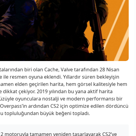
talarından biri olan Cache, Valve tarafından 28 Nisan
 ile resmen oyuna eklendi. Yıllardır süren bekleyişin
en elden geçirilen harita, hem görsel kalitesiyle hem
 dikkat çekiyor. 2019 yılından bu yana aktif harita
züyle oyunculara nostalji ve modern performansı bir
e Overpass’in ardından CS2 için optimize edilen dördüncü
cu topluluğundan büyük beğeni topladı.
ce 2 motoruyla tamamen yeniden tasarlayarak CS2’ye