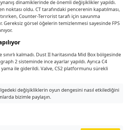
oynanış dinamiklerinde de önemli değişiklikler yapıldı.
şen noktası oldu. CT tarafındaki pencerenin kapatılması,
ştırırken, Counter-Terrorist tarafı için savunma
yor. Gereksiz görsel öğelerin temizlenmesi sayesinde FPS
nıyor.
apılıyor
e sınırlı kalmadı. Dust II haritasında Mid Box bölgesinde
mgraph 2 sisteminde ince ayarlar yapıldı. Ayrıca C4
u yama ile giderildi. Valve, CS2 platformunu sürekli
lgedeki değişikliklerin oyun dengesini nasıl etkilediğini
mlarda bizimle paylaşın.