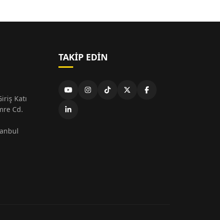
TAKIP EDIN
iriş Katı
mre Cd.
tanbul