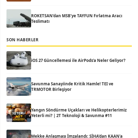
ROKETSAN’dan MSB’ye TAYFUN Fırlatma Aracı
Teslimatı
SON HABERLER
iOS 27 Güncellemesi ile AirPods’a Neler Geliyor?
Savunma Sanayiinde Kritik Hamle! TEI ve
TRMOTOR Birleşiyor
Yangın Söndürme Uçakları ve Helikopterlerimiz
Yeterli mi? | 2T Teknoloji & Savunma #11
Mekke Anlaşması İmzalandı: SİHA’dan KAAN’a