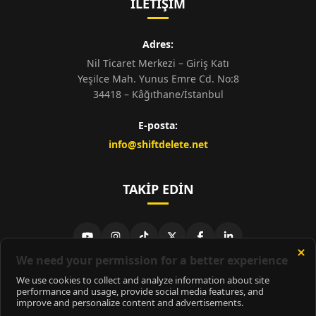
İLETIŞIM
Adres:
Nil Ticaret Merkezi – Giriş Katı
Yeşilce Mah. Yunus Emre Cd. No:8
34418 – Kâğıthane/İstanbul
E-posta:
info@shiftdelete.net
TAKIP EDIN