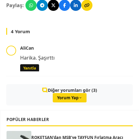
Paylaş:
4 Yorum
AliCan
Harika. Şaşırttı
Yanıtla
Diğer yorumları gör (3)
Yorum Yap
POPÜLER HABERLER
ROKETSAN’dan MSB’ye TAYFUN Fırlatma Aracı