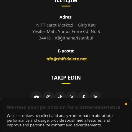
İLETIŞIM
Adres:
Nil Ticaret Merkezi – Giriş Katı
Yeşilce Mah. Yunus Emre Cd. No:8
34418 – Kâğıthane/İstanbul
E-posta:
info@shiftdelete.net
TAKIP EDIN