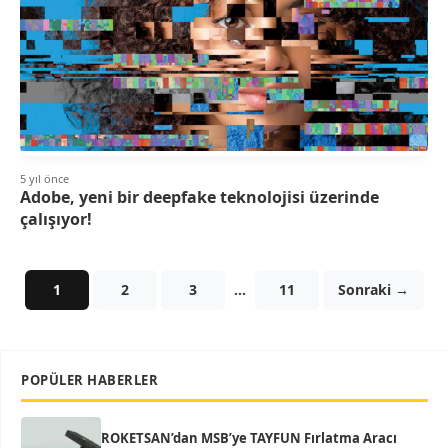
5 yıl önce
Adobe, yeni bir deepfake teknolojisi üzerinde
çalışıyor!
1
2
3
…
11
Sonraki →
POPÜLER HABERLER
ROKETSAN’dan MSB’ye TAYFUN Fırlatma Aracı