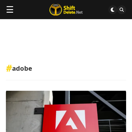
☰
#
adobe