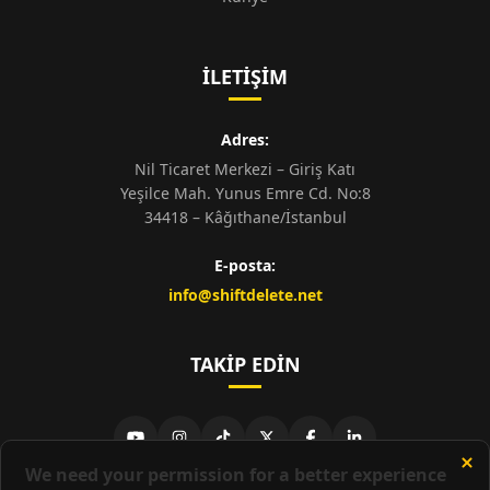
İLETIŞIM
Adres:
Nil Ticaret Merkezi – Giriş Katı
Yeşilce Mah. Yunus Emre Cd. No:8
34418 – Kâğıthane/İstanbul
E-posta:
info@shiftdelete.net
TAKIP EDIN