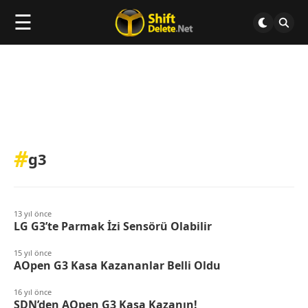
☰
#
g3
13 yıl önce
LG G3’te Parmak İzi Sensörü Olabilir
15 yıl önce
AOpen G3 Kasa Kazananlar Belli Oldu
16 yıl önce
SDN’den AOpen G3 Kasa Kazanın!