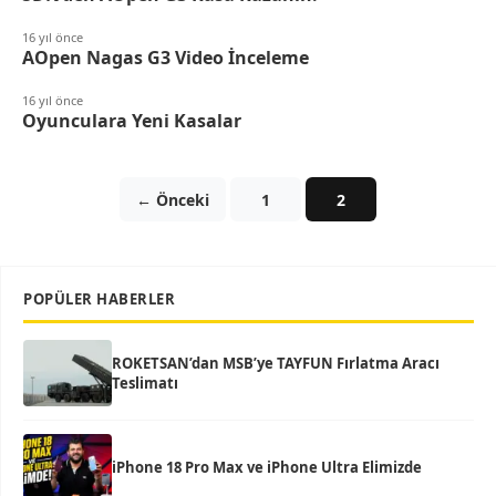
16 yıl önce
AOpen Nagas G3 Video İnceleme
16 yıl önce
Oyunculara Yeni Kasalar
← Önceki
1
2
POPÜLER HABERLER
ROKETSAN’dan MSB’ye TAYFUN Fırlatma Aracı
Teslimatı
iPhone 18 Pro Max ve iPhone Ultra Elimizde