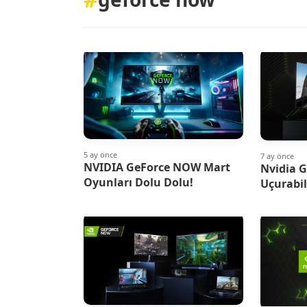
5 ay önce
7 ay önce
NVIDIA GeForce NOW Mart
Nvidia 
Oyunları Dolu Dolu!
Uçurabil