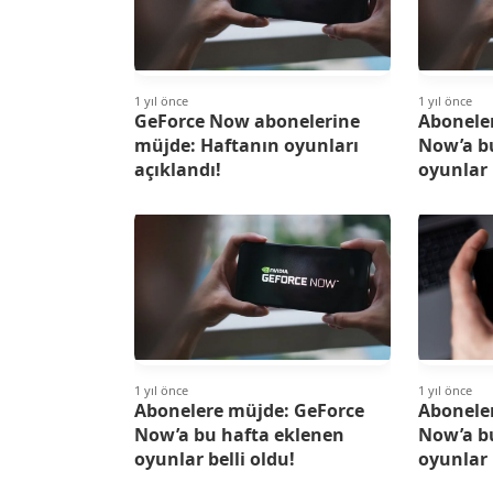
1 yıl önce
1 yıl önce
GeForce Now abonelerine
Abonele
müjde: Haftanın oyunları
Now’a b
açıklandı!
oyunlar 
1 yıl önce
1 yıl önce
Abonelere müjde: GeForce
Abonele
Now’a bu hafta eklenen
Now’a b
oyunlar belli oldu!
oyunlar 