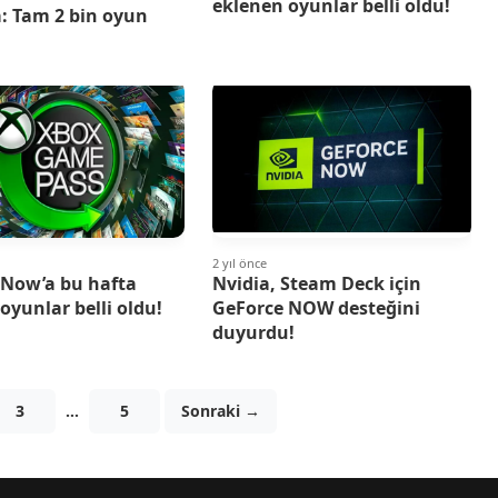
eklenen oyunlar belli oldu!
: Tam 2 bin oyun
2 yıl önce
 Now’a bu hafta
Nvidia, Steam Deck için
oyunlar belli oldu!
GeForce NOW desteğini
duyurdu!
3
…
5
Sonraki →