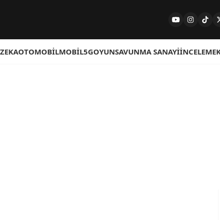
 ZEKA
OTOMOBIL
MOBIL
5G
OYUN
SAVUNMA SANAYI
İNCELEME