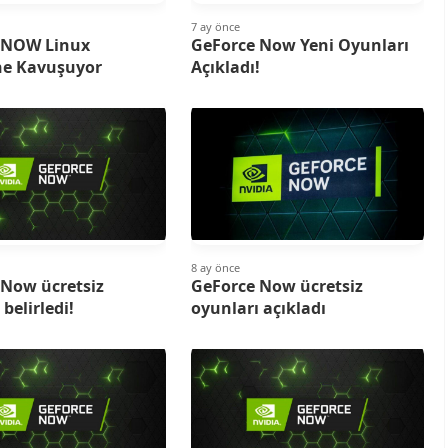
7 ay önce
 NOW Linux
GeForce Now Yeni Oyunları
ne Kavuşuyor
Açıkladı!
8 ay önce
 Now ücretsiz
GeForce Now ücretsiz
belirledi!
oyunları açıkladı