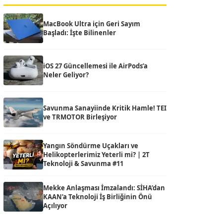
MacBook Ultra için Geri Sayım
Başladı: İşte Bilinenler
iOS 27 Güncellemesi ile AirPods’a
Neler Geliyor?
Savunma Sanayiinde Kritik Hamle! TEI
ve TRMOTOR Birleşiyor
Yangın Söndürme Uçakları ve
Helikopterlerimiz Yeterli mi? | 2T
Teknoloji & Savunma #11
Mekke Anlaşması İmzalandı: SİHA’dan
KAAN’a Teknoloji İş Birliğinin Önü
Açılıyor