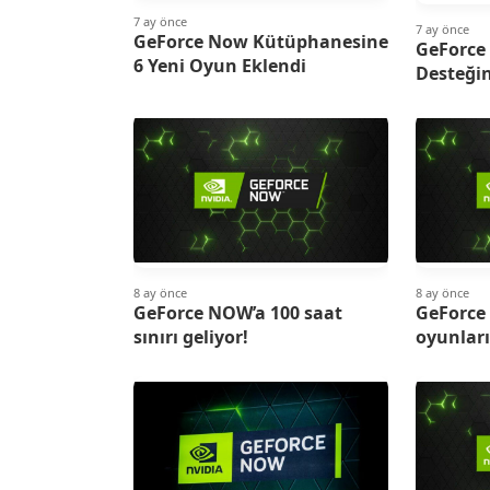
7 ay önce
7 ay önce
GeForce Now Kütüphanesine
GeForce
6 Yeni Oyun Eklendi
Desteği
8 ay önce
8 ay önce
GeForce NOW’a 100 saat
GeForce
sınırı geliyor!
oyunları 