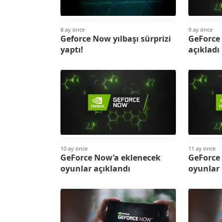
8 ay önce
9 ay önce
Geforce Now yılbaşı sürprizi
GeForce
yaptı!
açıkladı
10 ay önce
11 ay önce
GeForce Now’a eklenecek
GeForce
oyunlar açıklandı
oyunlar 