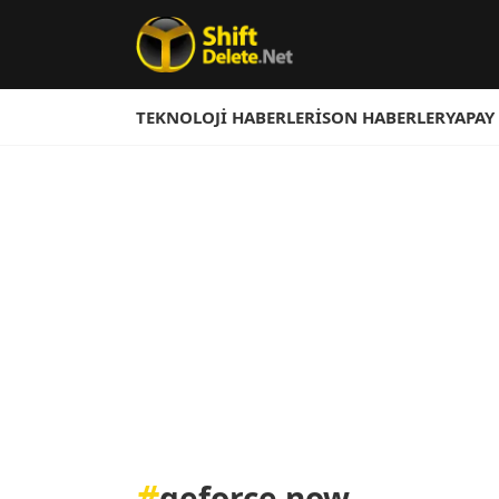
TEKNOLOJI HABERLERI
SON HABERLER
YAPAY
#
geforce now