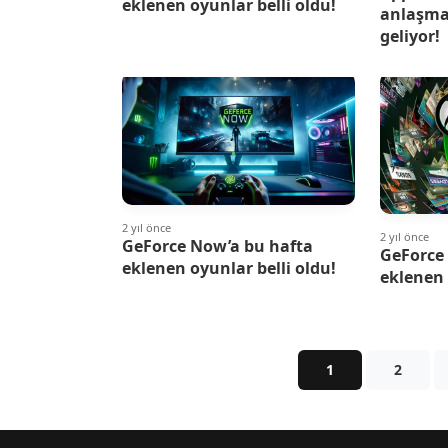
eklenen oyunlar belli oldu!
anlaşma
geliyor!
2 yıl önce
2 yıl önce
GeForce Now’a bu hafta
GeForce
eklenen oyunlar belli oldu!
eklenen 
1
2