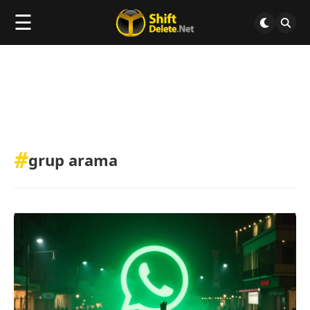
☰
#
grup arama