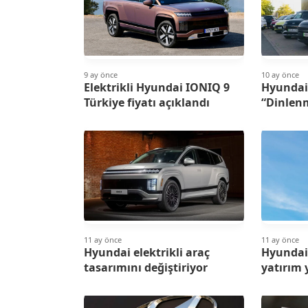
9 ay önce
10 ay önce
Elektrikli Hyundai IONIQ 9
Hyundai 
Türkiye fiyatı açıklandı
“Dinlen
11 ay önce
11 ay önce
Hyundai elektrikli araç
Hyundai
tasarımını değiştiriyor
yatırım