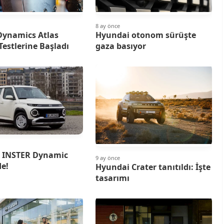
8 ay önce
Dynamics Atlas
Hyundai otonom sürüşte
Testlerine Başladı
gaza basıyor
 INSTER Dynamic
9 ay önce
de!
Hyundai Crater tanıtıldı: İşte
tasarımı