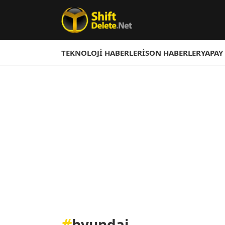
TEKNOLOJI HABERLERI
SON HABERLER
YAPAY
#
hyundai