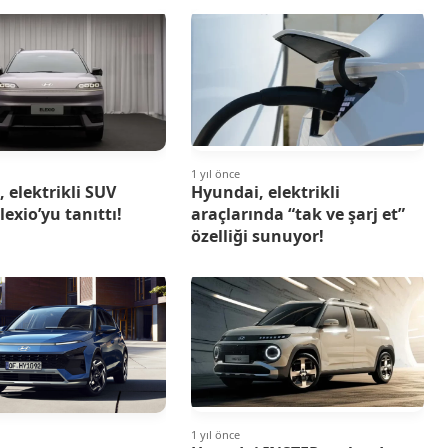
1 yıl önce
 elektrikli SUV
Hyundai, elektrikli
lexio’yu tanıttı!
araçlarında “tak ve şarj et”
özelliği sunuyor!
1 yıl önce