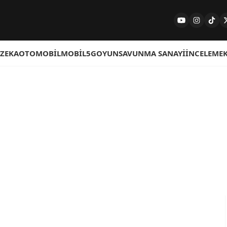
 ZEKA
OTOMOBIL
MOBIL
5G
OYUN
SAVUNMA SANAYI
İNCELEME