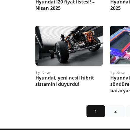
Hyundai i20 fiyat listesi! –
Hyundai 
Nisan 2025
2025
1 yıl önce
1 yıl önce
Hyundai, yeni nesil hibrit
Hyundai
sistemini duyurdu!
söndüreb
bataryası
1
2