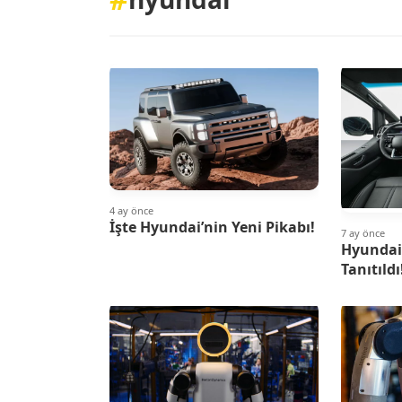
4 ay önce
İşte Hyundai’nin Yeni Pikabı!
7 ay önce
Hyundai 
Tanıtıldı