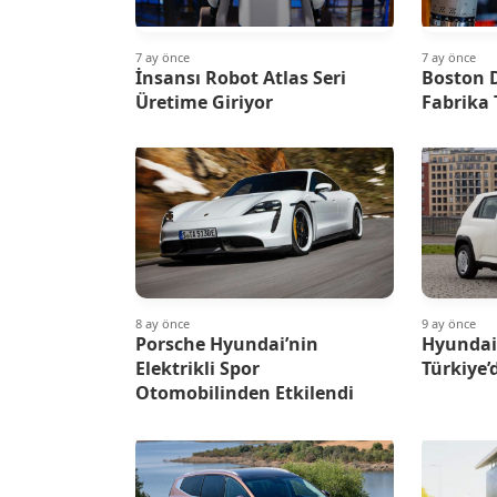
7 ay önce
7 ay önce
İnsansı Robot Atlas Seri
Boston 
Üretime Giriyor
Fabrika 
8 ay önce
9 ay önce
Porsche Hyundai’nin
Hyundai
Elektrikli Spor
Türkiye’
Otomobilinden Etkilendi