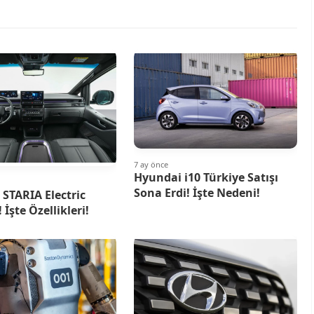
7 ay önce
Hyundai i10 Türkiye Satışı
Sona Erdi! İşte Nedeni!
STARIA Electric
! İşte Özellikleri!