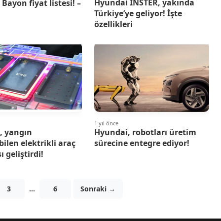
Hyundai INSTER, yakında
Bayon fiyat listesi! –
Türkiye’ye geliyor! İşte
özellikleri
1 yıl önce
, yangın
Hyundai, robotları üretim
ilen elektrikli araç
sürecine entegre ediyor!
 geliştirdi!
3
…
6
Sonraki →