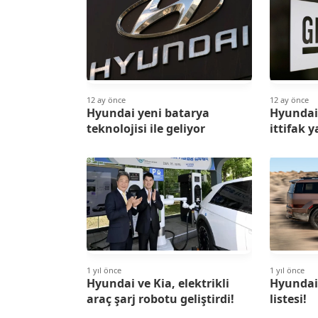
12 ay önce
12 ay önce
Hyundai yeni batarya
Hyundai 
teknolojisi ile geliyor
ittifak 
1 yıl önce
1 yıl önce
Hyundai ve Kia, elektrikli
Hyundai 
araç şarj robotu geliştirdi!
listesi!