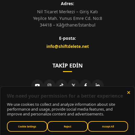
Adres:
Nil Ticaret Merkezi – Giriş Katı
Yeşilce Mah. Yunus Emre Cd. No:8
34418 – Kâğıthane/İstanbul
E-posta:
info@shiftdelete.net
TAKIP EDIN
© 2026
ShiftDelete.Net
- Tüm hakları saklıdır.
ShiftDelete.Net, İnternet Medyası ve Bilişim Muhabirleri Derneği
üyesidir.