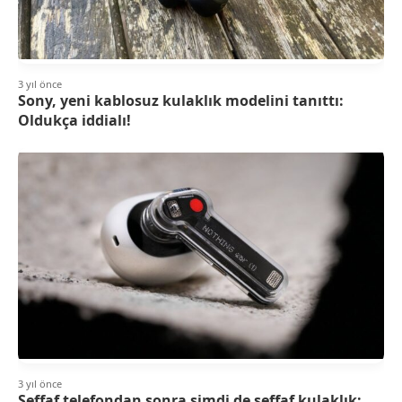
3 yıl önce
Sony, yeni kablosuz kulaklık modelini tanıttı:
Oldukça iddialı!
3 yıl önce
Şeffaf telefondan sonra şimdi de şeffaf kulaklık: