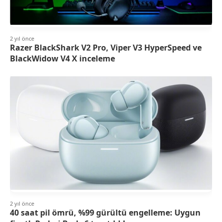
2 yıl önce
Razer BlackShark V2 Pro, Viper V3 HyperSpeed ve
BlackWidow V4 X inceleme
2 yıl önce
40 saat pil ömrü, %99 gürültü engelleme: Uygun