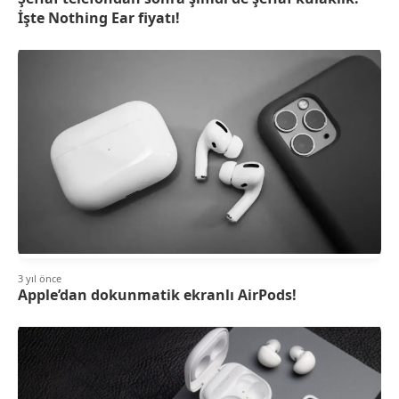
İşte Nothing Ear fiyatı!
3 yıl önce
Apple’dan dokunmatik ekranlı AirPods!