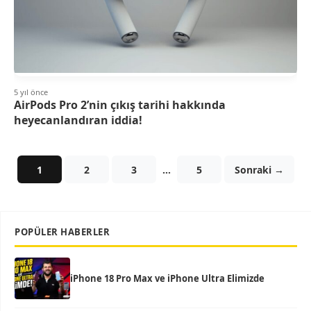
5 yıl önce
AirPods Pro 2’nin çıkış tarihi hakkında
heyecanlandıran iddia!
1
2
3
…
5
Sonraki →
POPÜLER HABERLER
iPhone 18 Pro Max ve iPhone Ultra Elimizde