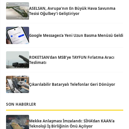
ASELSAN, Avrupa’nın En Büyük Hava Savunma
Tesisi Oğulbey’i Geliştiriyor
Google Messages’a Yeni Uzun Basma Menüsü Geldi
ROKETSAN’dan MSB’ye TAYFUN Fırlatma Aracı
Teslimatı
Çıkarılabilir Bataryalı Telefonlar Geri Dönüyor
SON HABERLER
Mekke Anlaşması İmzalandı: SİHA’dan KAAN’a
Teknoloji İş Birliğinin Önü Açılıyor