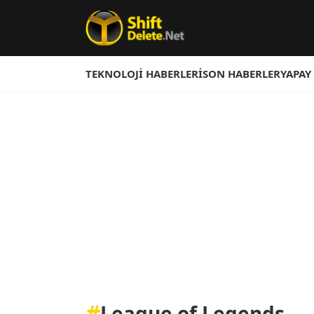
TEKNOLOJI HABERLERI
SON HABERLER
YAPAY
#
League of Legends