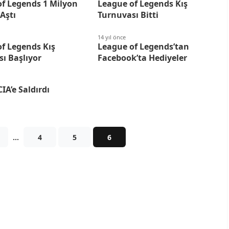
of Legends 1 Milyon
League of Legends Kış
 Aştı
Turnuvası Bitti
14 yıl önce
f Legends Kış
League of Legends’tan
ı Başlıyor
Facebook’ta Hediyeler
IA’e Saldırdı
…
4
5
6