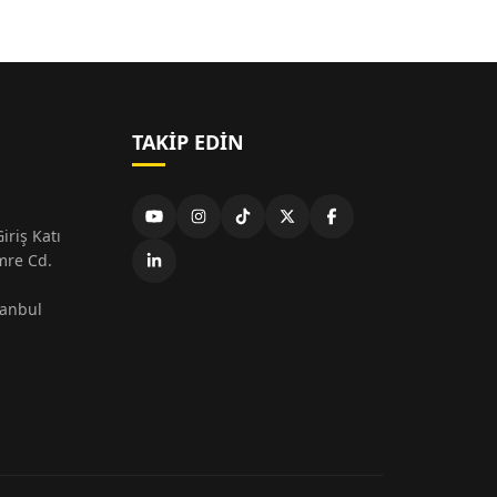
TAKIP EDIN
iriş Katı
mre Cd.
tanbul