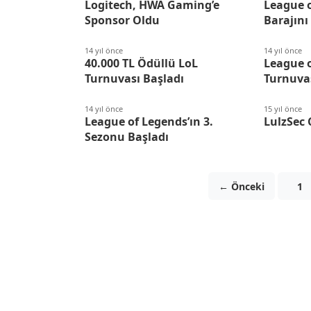
Logitech, HWA Gaming’e
League 
Sponsor Oldu
Barajını
14 yıl önce
14 yıl önce
40.000 TL Ödüllü LoL
League o
Turnuvası Başladı
Turnuvas
14 yıl önce
15 yıl önce
League of Legends’ın 3.
LulzSec C
Sezonu Başladı
← Önceki
1