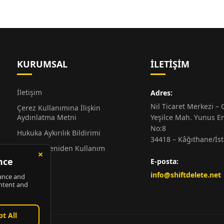
KURUMSAL
İLETIŞIM
İletişim
Adres:
Nil Ticaret Merkezi – G
Çerez Kullanımına İlişkin
Aydınlatma Metni
Yeşilce Mah. Yunus E
No:8
Hukuka Aykırılık Bildirimi
34418 – Kâğıthane/İs
Alıntı ve Yeniden Kullanım
Hakkında
E-posta:
Künye
info@shiftdelete.net