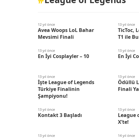
12 yıl önce
13 yıl önce
Avea Woops LoL Bahar
TicToc, 
Mevsimi Finali
T1 ile B
13 yıl önce
13 yıl önce
En İyi Cosplayler – 10
En İyi Co
13 yıl önce
13 yıl önce
İşte League of Legends
Ödüllü 
Türkiye Finalinin
Finali Y
Şampiyonu!
13 yıl önce
13 yıl önce
Kontakt 3 Başladı
League 
X’te!
13 yıl önce
14 yıl önce