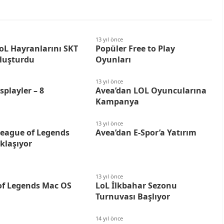
13 yıl önce
LoL Hayranlarını SKT
Popüler Free to Play
uluşturdu
Oyunları
13 yıl önce
splayler – 8
Avea’dan LOL Oyuncularına
Kampanya
13 yıl önce
League of Legends
Avea’dan E-Spor’a Yatırım
aklaşıyor
13 yıl önce
of Legends Mac OS
LoL İlkbahar Sezonu
Turnuvası Başlıyor
14 yıl önce