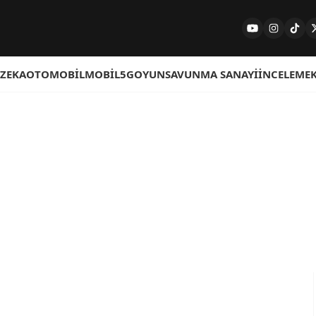
 ZEKA
OTOMOBIL
MOBIL
5G
OYUN
SAVUNMA SANAYI
İNCELEME