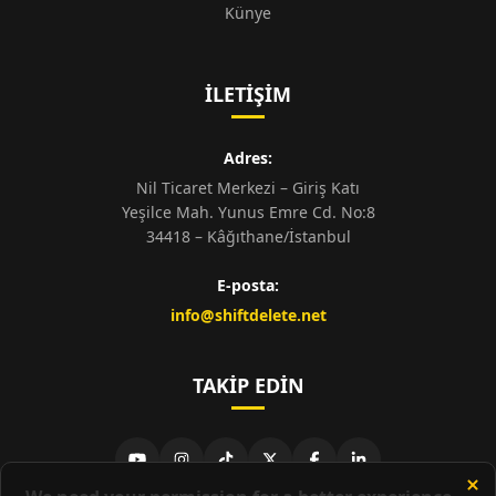
Künye
İLETIŞIM
Adres:
Nil Ticaret Merkezi – Giriş Katı
Yeşilce Mah. Yunus Emre Cd. No:8
34418 – Kâğıthane/İstanbul
E-posta:
info@shiftdelete.net
TAKIP EDIN