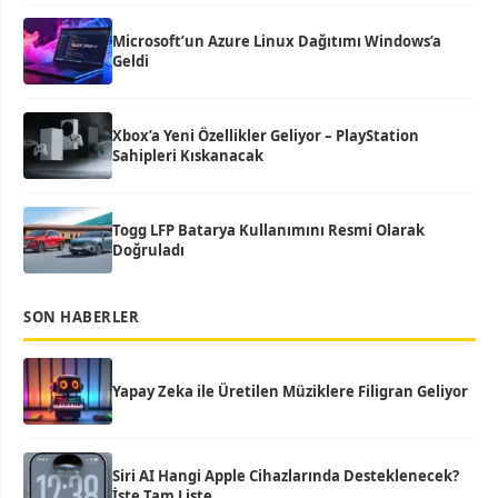
Microsoft’un Azure Linux Dağıtımı Windows’a
Geldi
Xbox’a Yeni Özellikler Geliyor – PlayStation
Sahipleri Kıskanacak
Togg LFP Batarya Kullanımını Resmi Olarak
Doğruladı
SON HABERLER
Yapay Zeka ile Üretilen Müziklere Filigran Geliyor
Siri AI Hangi Apple Cihazlarında Desteklenecek?
İşte Tam Liste