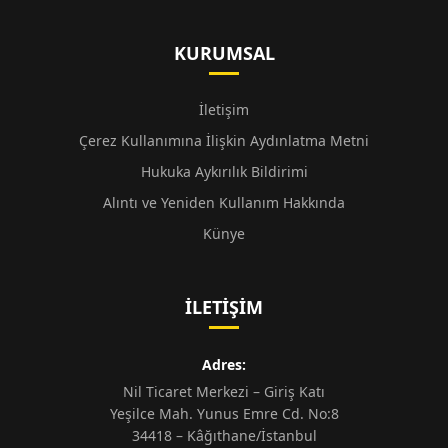
KURUMSAL
İletişim
Çerez Kullanımına İlişkin Aydınlatma Metni
Hukuka Aykırılık Bildirimi
Alıntı ve Yeniden Kullanım Hakkında
Künye
İLETIŞIM
Adres:
Nil Ticaret Merkezi – Giriş Katı
Yeşilce Mah. Yunus Emre Cd. No:8
34418 – Kâğıthane/İstanbul