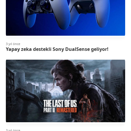
3 yıl önce
Yapay zeka destekli Sony DualSense geliyor!
3 yıl önce