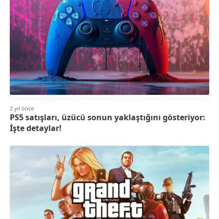
2 yıl önce
PS5 satışları, üzücü sonun yaklaştığını gösteriyor:
İşte detaylar!