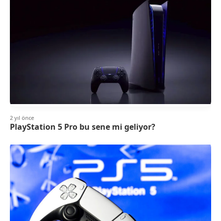
2 yıl önce
PlayStation 5 Pro bu sene mi geliyor?