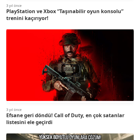
3 yıl önce
PlayStation ve Xbox “Taşınabilir oyun konsolu”
trenini kaçırıyor!
3 yıl önce
Efsane geri döndü! Call of Duty, en çok satanlar
listesini ele geçirdi