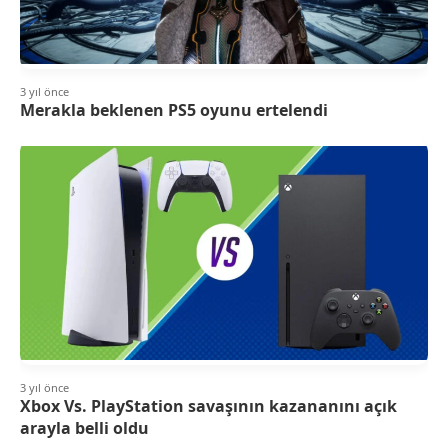
3 yıl önce
Merakla beklenen PS5 oyunu ertelendi
3 yıl önce
Xbox Vs. PlayStation savaşının kazananını açık
arayla belli oldu