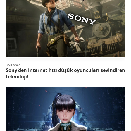
3 yıl önce
Sony’den internet hızı düşük oyuncuları sevindiren
teknoloji!