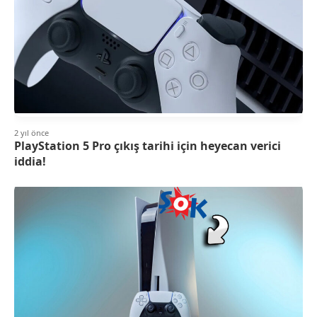
2 yıl önce
PlayStation 5 Pro çıkış tarihi için heyecan verici
iddia!