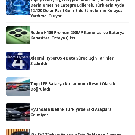
Derinlemesine Entegre Edilerek, Türklerin Ayda
12.120 Dolar Pasif Gelir Elde Etmelerine Kolayca
Yardımcı Oluyor
Redmi K100 Pro’nun 200MP Kamerası ve Batarya
Kapasitesi Ortaya Çıktı
Xiaomi HyperOS 4 Beta Süreci İçin Tarihler
Sızdırıldı
Togg LFP Batarya Kullanımını Resmi Olarak
Doğruladı
Hyundai Bluelink Türkiye’de Eski Araçlara
Gelmiyor