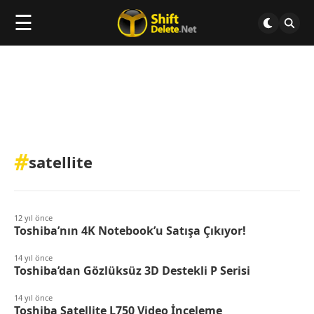
☰
#
satellite
12 yıl önce
Toshiba’nın 4K Notebook’u Satışa Çıkıyor!
14 yıl önce
Toshiba’dan Gözlüksüz 3D Destekli P Serisi
14 yıl önce
Toshiba Satellite L750 Video İnceleme