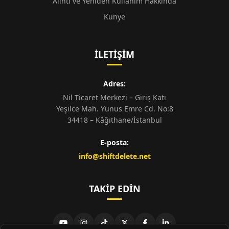
Alıntı ve Yeniden Kullanım Hakkında
Künye
İLETIŞIM
Adres:
Nil Ticaret Merkezi – Giriş Katı
Yeşilce Mah. Yunus Emre Cd. No:8
34418 – Kâğıthane/İstanbul
E-posta:
info@shiftdelete.net
TAKIP EDIN