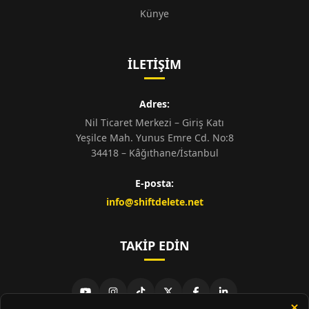
Künye
İLETIŞIM
Adres:
Nil Ticaret Merkezi – Giriş Katı
Yeşilce Mah. Yunus Emre Cd. No:8
34418 – Kâğıthane/İstanbul
E-posta:
info@shiftdelete.net
TAKIP EDIN