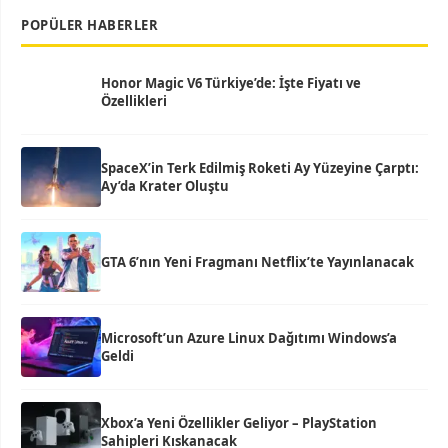
POPÜLER HABERLER
Honor Magic V6 Türkiye’de: İşte Fiyatı ve
Özellikleri
SpaceX’in Terk Edilmiş Roketi Ay Yüzeyine Çarptı:
Ay’da Krater Oluştu
GTA 6’nın Yeni Fragmanı Netflix’te Yayınlanacak
Microsoft’un Azure Linux Dağıtımı Windows’a
Geldi
Xbox’a Yeni Özellikler Geliyor – PlayStation
Sahipleri Kıskanacak