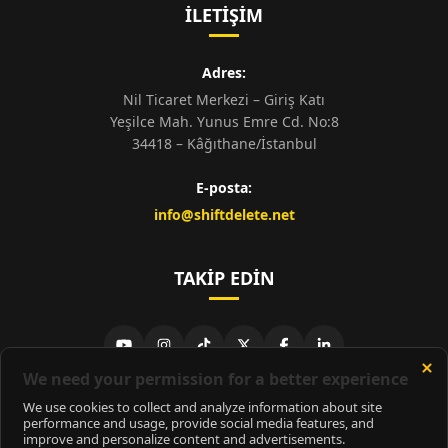
İLETIŞIM
Adres:
Nil Ticaret Merkezi – Giriş Katı
Yeşilce Mah. Yunus Emre Cd. No:8
34418 – Kâğıthane/İstanbul
E-posta:
info@shiftdelete.net
TAKIP EDIN