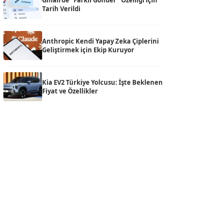
Gmail’de “Farklı Gönder” Özelliği için
Tarih Verildi
Anthropic Kendi Yapay Zeka Çiplerini
Geliştirmek için Ekip Kuruyor
Kia EV2 Türkiye Yolcusu: İşte Beklenen
Fiyat ve Özellikler