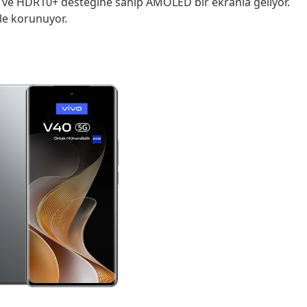
a ve HDR10+ desteğine sahip AMOLED bir ekranla geliyor.
le korunuyor.