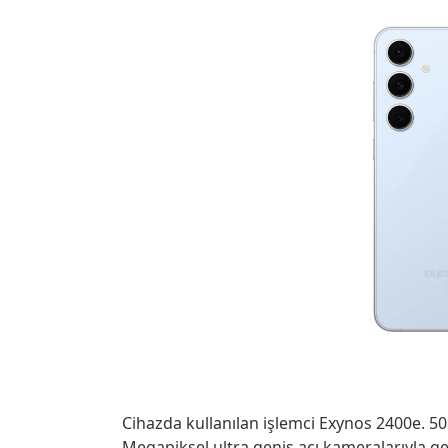
Cihazda kullanılan işlemci Exynos 2400e. 5
Megapiksel ultra geniş açı kameralarıyla 