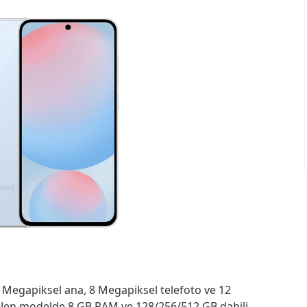
0 Megapiksel ana, 8 Megapiksel telefoto ve 12
gelen modelde 8 GB RAM ve 128/256/512 GB dahili