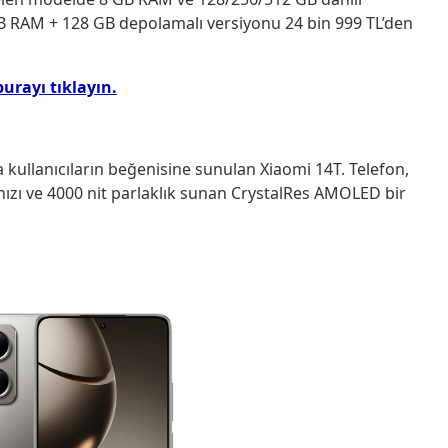
 RAM + 128 GB depolamalı versiyonu 24 bin 999 TL’den
urayı tıklayın.
a kullanıcıların beğenisine sunulan Xiaomi 14T. Telefon,
hızı ve 4000 nit parlaklık sunan CrystalRes AMOLED bir