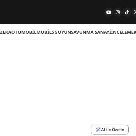
 ZEKA
OTOMOBIL
MOBIL
5G
OYUN
SAVUNMA SANAYI
İNCELEME
AI ile Özetle