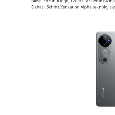
piksel çözünürlüğe, 120 Hz tazeleme hızın
Dahası, Schott Xensation Alpha teknolojisiy