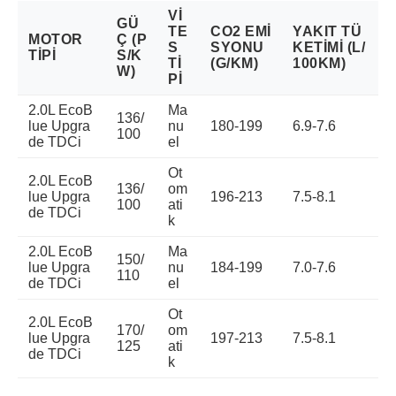
VI
GÜ
TE
CO2 EMI
YAKIT TÜ
MOTOR
Ç (P
S
SYONU
KETIMI (L/
TIPI
S/K
TI
(G/KM)
100KM)
W)
PI
2.0L EcoB
Ma
136/
lue Upgra
nu
180-199
6.9-7.6
100
de TDCi
el
Ot
2.0L EcoB
136/
om
lue Upgra
196-213
7.5-8.1
100
ati
de TDCi
k
2.0L EcoB
Ma
150/
lue Upgra
nu
184-199
7.0-7.6
110
de TDCi
el
Ot
2.0L EcoB
170/
om
lue Upgra
197-213
7.5-8.1
125
ati
de TDCi
k