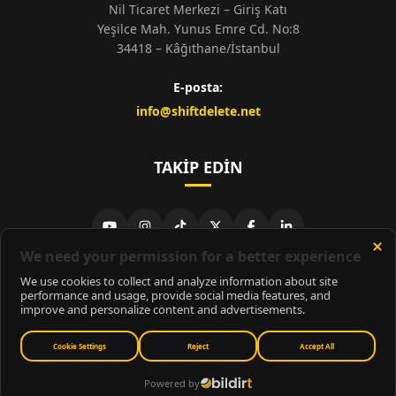
Nil Ticaret Merkezi – Giriş Katı
Yeşilce Mah. Yunus Emre Cd. No:8
34418 – Kâğıthane/İstanbul
E-posta:
info@shiftdelete.net
TAKIP EDIN
© 2026
ShiftDelete.Net
- Tüm hakları saklıdır.
ShiftDelete.Net, İnternet Medyası ve Bilişim Muhabirleri Derneği
üyesidir.