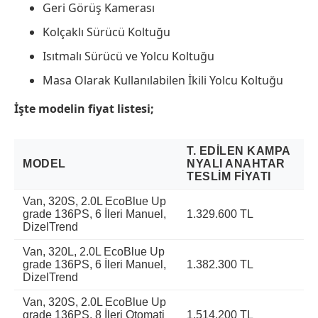
Geri Görüş Kamerası​
Kolçaklı Sürücü Koltuğu​
Isıtmalı Sürücü ve Yolcu Koltuğu​
Masa Olarak Kullanılabilen İkili Yolcu Koltuğu
İşte modelin fiyat listesi;
T. EDILEN KAMPA
MODEL
NYALI ANAHTAR
TESLIM FIYATI
Van, 320S, 2.0L EcoBlue Up
grade 136PS, 6 İleri Manuel,
1.329.600 TL
DizelTrend
Van, 320L, 2.0L EcoBlue Up
grade 136PS, 6 İleri Manuel,
1.382.300 TL
DizelTrend
Van, 320S, 2.0L EcoBlue Up
grade 136PS, 8 İleri Otomati
1.514.200 TL