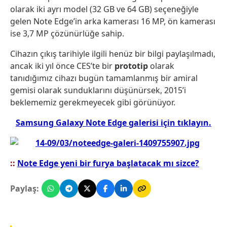
olarak iki ayrı model (32 GB ve 64 GB) seçeneğiyle
gelen Note Edge’in arka kamerası 16 MP, ön kamerası
ise 3,7 MP çözünürlüğe sahip.
Cihazın çıkış tarihiyle ilgili henüz bir bilgi paylaşılmadı,
ancak iki yıl önce CES’te bir
prototip
olarak
tanıdığımız cihazı bugün tamamlanmış bir amiral
gemisi olarak sunduklarını düşünürsek, 2015’i
beklememiz gerekmeyecek gibi görünüyor.
Samsung Galaxy Note Edge galerisi için tıklayın.
::
Note Edge yeni bir furya başlatacak mı sizce?
Paylaş: