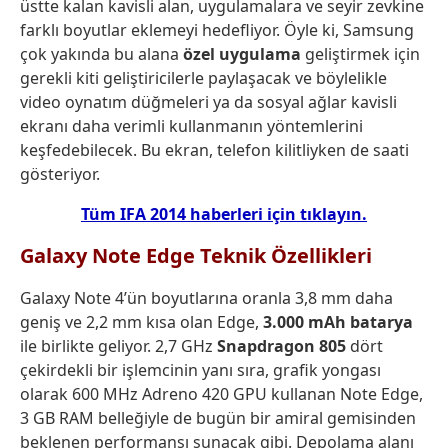
üstte kalan kavisli alan, uygulamalara ve seyir zevkine
farklı boyutlar eklemeyi hedefliyor. Öyle ki, Samsung
çok yakında bu alana
özel uygulama
geliştirmek için
gerekli kiti geliştiricilerle paylaşacak ve böylelikle
video oynatım düğmeleri ya da sosyal ağlar kavisli
ekranı daha verimli kullanmanın yöntemlerini
keşfedebilecek. Bu ekran, telefon kilitliyken de saati
gösteriyor.
Tüm IFA 2014 haberleri için tıklayın.
Galaxy Note Edge Teknik Özellikleri
Galaxy Note 4’ün boyutlarına oranla 3,8 mm daha
geniş ve 2,2 mm kısa olan Edge,
3.000 mAh batarya
ile birlikte geliyor. 2,7 GHz
Snapdragon 805
dört
çekirdekli bir işlemcinin yanı sıra, grafik yongası
olarak 600 MHz Adreno 420 GPU kullanan Note Edge,
3 GB RAM belleğiyle de bugün bir amiral gemisinden
beklenen performansı sunacak gibi. Depolama alanı