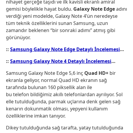
nihayet gerçeğe taşıdı ve ilk kavisli ekranlı amiral
gemisi böylelikle hayat buldu.
Galaxy Note Edge
adını
verdiği yeni modelde, Galaxy Note 4’ün neredeyse
tüm teknik özelliklerini sunan Samsung, uzun
zamandır beklenen “bir sonraki adımı” atmış gibi
görünüyor.
::
Samsung Galaxy Note Edge Detaylı İncelemesi
…
::
Samsung Galaxy Note 4 Detaylı İncelemesi
…
Samsung Galaxy Note Edge 5,6 inç
Quad HD+
bir
ekranla geliyor, normal Quad HD ekranın sağ
tarafında bulunan 160 piksellik alan ile
bu telefon bildiğimiz akıllı telefonlardan ayrılıyor. Sol
elle tutulduğunda, parmak uçlarına denk gelen sağ
kenarın dokunmatik olması, yepyeni kullanım
özelliklerine imkan tanıyor.
Dikey tutulduğunda sağ tarafta, yatay tutulduğunda