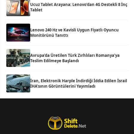
Ucuz Tablet Arayana: Lenovo’dan 4G Destekli 8 İnç
Tablet
Lenovo 240 Hz ve Kavisli Uygun Fiyatlı Oyuncu
Monitörünü Tanıttı
Avrupa’da Üretilen Türk Zırhlıları Romanya’ya
Teslim Edilmeye Başlandı
İran, Elektronik Harple İndirdiği İddia Edilen İsrail
İHA’sının Görüntülerini Yayımladı