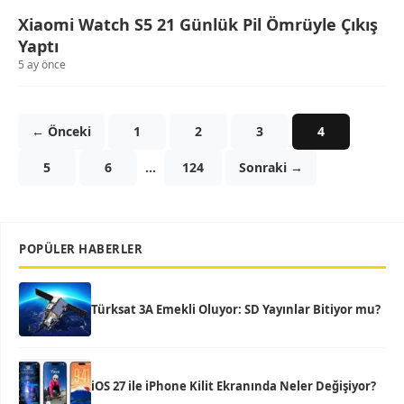
Xiaomi Watch S5 21 Günlük Pil Ömrüyle Çıkış
Yaptı
5 ay önce
← Önceki
1
2
3
4
5
6
…
124
Sonraki →
POPÜLER HABERLER
Türksat 3A Emekli Oluyor: SD Yayınlar Bitiyor mu?
iOS 27 ile iPhone Kilit Ekranında Neler Değişiyor?