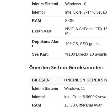
İşletim Sistemi
Windows 10
İşlemci
Intel Core i7-4770 vey
RAM
8 GB
NVIDIA GeForce GTX 1
Ekran Kartı
M)
Depolama Alan
105 GB, SSD gerekli
ı
Ses Kartı
%100 DirectX 10 uyuml
Önerilen Sistem Gereksinimleri
BILEŞEN
ÖNERILEN GEREKSIN
İşletim Sistemi
Windows 11
İşlemci
Intel Core i5-9600K vey
RAM
16 GB Çift-Kanal Ayarlı