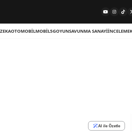
 ZEKA
OTOMOBIL
MOBIL
5G
OYUN
SAVUNMA SANAYI
İNCELEME
AI ile Özetle