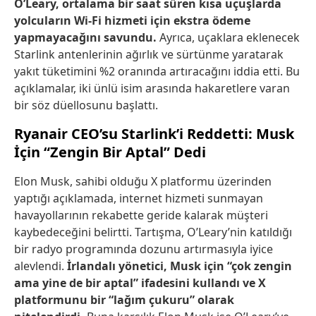
O’Leary, ortalama bir saat süren kısa uçuşlarda
yolcuların Wi-Fi hizmeti için ekstra ödeme
yapmayacağını savundu.
Ayrıca, uçaklara eklenecek
Starlink antenlerinin ağırlık ve sürtünme yaratarak
yakıt tüketimini %2 oranında artıracağını iddia etti. Bu
açıklamalar, iki ünlü isim arasında hakaretlere varan
bir söz düellosunu başlattı.
Ryanair CEO’su Starlink’i Reddetti: Musk
İçin “Zengin Bir Aptal” Dedi
Elon Musk, sahibi olduğu X platformu üzerinden
yaptığı açıklamada, internet hizmeti sunmayan
havayollarının rekabette geride kalarak müşteri
kaybedeceğini belirtti. Tartışma, O’Leary’nin katıldığı
bir radyo programında dozunu artırmasıyla iyice
alevlendi.
İrlandalı yönetici, Musk için “çok zengin
ama yine de bir aptal” ifadesini kullandı ve X
platformunu bir “lağım çukuru” olarak