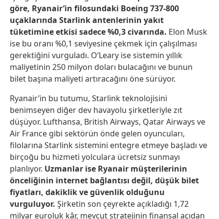
göre, Ryanair’in filosundaki Boeing 737-800
uçaklarında Starlink antenlerinin yakıt
tüketimine etkisi sadece %0,3 civarında.
Elon Musk
ise bu oranı %0,1 seviyesine çekmek için çalışılması
gerektiğini vurguladı. O’Leary ise sistemin yıllık
maliyetinin 250 milyon doları bulacağını ve bunun
bilet başına maliyeti artıracağını öne sürüyor.
Ryanair’in bu tutumu, Starlink teknolojisini
benimseyen diğer dev havayolu şirketleriyle zıt
düşüyor. Lufthansa, British Airways, Qatar Airways ve
Air France gibi sektörün önde gelen oyuncuları,
filolarına Starlink sistemini entegre etmeye başladı ve
birçoğu bu hizmeti yolculara ücretsiz sunmayı
planlıyor.
Uzmanlar ise Ryanair müşterilerinin
önceliğinin internet bağlantısı değil, düşük bilet
fiyatları, dakiklik ve güvenlik olduğunu
vurguluyor.
Şirketin son çeyrekte açıkladığı 1,72
milyar euroluk kâr, mevcut stratejinin finansal açıdan