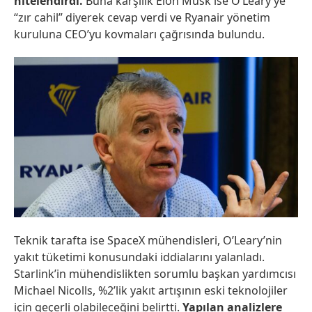
nitelendirdi.
Buna karşılık Elon Musk ise O’Leary’ye
“zır cahil” diyerek cevap verdi ve Ryanair yönetim
kuruluna CEO’yu kovmaları çağrısında bulundu.
Teknik tarafta ise SpaceX mühendisleri, O’Leary’nin
yakıt tüketimi konusundaki iddialarını yalanladı.
Starlink’in mühendislikten sorumlu başkan yardımcısı
Michael Nicolls, %2’lik yakıt artışının eski teknolojiler
için geçerli olabileceğini belirtti.
Yapılan analizlere