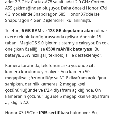
adet 2.3 GHz Cortex-A78 ve altı adet 2.0 GHz Cortex-
A55 çekirdeğinden oluşuyor. Daha önceki Honor X7d
4G modelinde Snapdragon 685, Honor X7c’de ise
Snapdragon 4 Gen 2 işlemcileri kullanılmıştı.
Telefon,
6 GB RAM
ve
128 GB depolama alanı
olmak
üzere tek bir konfigürasyonda geliyor. Android 15
tabanlı MagicOS 9.0 işletim sistemiyle çalışıyor. En çok
öne çıkan özelliği ise
6500 mAh’lik bataryası
. Bu
batarya, 35W hızlı şarj teknolojisi ile destekleniyor.
Kamera tarafında, telefonun arka yüzünde çift
kamera kurulumu yer alıyor. Ana kamera 50
megapiksel çözünürlüğe ve f/1.8 diyafram açıklığına
sahipken, derinlik kamerası 2 megapiksel
çözünürlüğünde ve f/2.4 diyafram açıklığında. Ön
kameranın çözünürlüğü ise 5 megapiksel ve diyafram
açıklığı f/2.2.
Honor X7d 5G’de
IP65 sertifikası
bulunuyor. Bu,