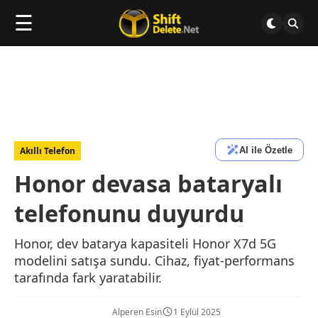
☰
AI ile Özetle
Akıllı Telefon
Honor devasa bataryalı
telefonunu duyurdu
Honor, dev batarya kapasiteli Honor X7d 5G
modelini satışa sundu. Cihaz, fiyat-performans
tarafında fark yaratabilir.
Alperen Esin
1 Eylül 2025