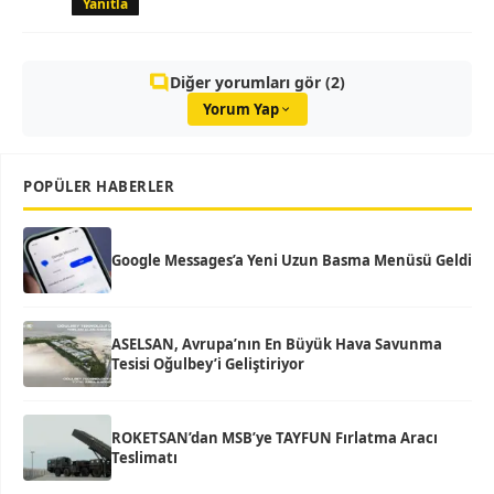
Yanıtla
Diğer yorumları gör (2)
Yorum Yap
POPÜLER HABERLER
Google Messages’a Yeni Uzun Basma Menüsü Geldi
ASELSAN, Avrupa’nın En Büyük Hava Savunma
Tesisi Oğulbey’i Geliştiriyor
ROKETSAN’dan MSB’ye TAYFUN Fırlatma Aracı
Teslimatı