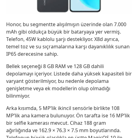
Honor, bu segmentte alışılmışın üzerinde olan 7.000
mAh gibi oldukça büyük bir bataryaya yer vermiş.
Telefon, 45W kablolu şarjı destekliyor. X8d ayrıca,
temel toz ve su sıçramalarına karşı dayanıklılık sunan
IP65 derecesine sahip.
Bellek seçeneği 8 GB RAM ve 128 GB dahili
depolamayı içeriyor. Listede daha yüksek kapasiteli bir
varyant gösterilmiyor, bu nedenle depolama
genişletme veya ek modellerin olup olmadığı
bilinmiyor.
Arka kısımda, 5 MP’lik ikincil sensörle birlikte 108
MP’lik ana kamera bulunuyor. Ön tarafta ise 16 MP’lik
bir selfie kamerası mevcut. Cihaz 188 gram
ağırlığında ve 162.9 × 76.3 × 7.5 mm boyutlarında.
Telefonun büyük olasılıkla en üstte MagicOS 10 ile